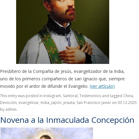
Presbítero de la Compañía de Jesús, evangelizador de la India,
uno de los primeros compañeros de san Ignacio que, siempre
movido por el ardor de difundir el Evangelio.
(ver artículo)
This entry was posted in
Instagram
,
Santoral
,
Testimonios
and tagged
China
,
Devoción
,
evangelizar
,
India
,
Japón
,
jesuita
,
San Francisco Javier
on
03.12.2025
by
admin
.
Novena a la Inmaculada Concepción