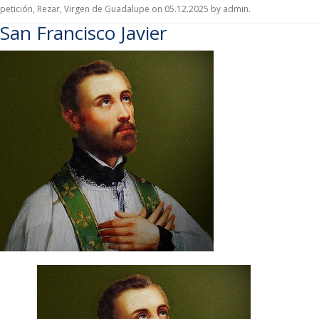
petición
,
Rezar
,
Virgen de Guadalupe
on
05.12.2025
by
admin
.
San Francisco Javier