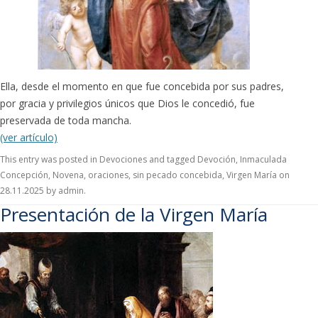
Ella, desde el momento en que fue concebida por sus padres,
por gracia y privilegios únicos que Dios le concedió, fue
preservada de toda mancha.
(ver artículo)
This entry was posted in
Devociones
and tagged
Devoción
,
Inmaculada
Concepción
,
Novena
,
oraciones
,
sin pecado concebida
,
Virgen María
on
28.11.2025
by
admin
.
Presentación de la Virgen María