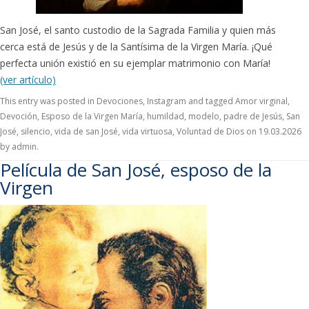
San José, el santo custodio de la Sagrada Familia y quien más
cerca está de Jesús y de la Santísima de la Virgen María. ¡Qué
perfecta unión existió en su ejemplar matrimonio con María!
(ver artículo)
This entry was posted in
Devociones
,
Instagram
and tagged
Amor virginal
,
Devoción
,
Esposo de la Virgen María
,
humildad
,
modelo
,
padre de Jesús
,
San
José
,
silencio
,
vida de san José
,
vida virtuosa
,
Voluntad de Dios
on
19.03.2026
by
admin
.
Película de San José, esposo de la
Virgen