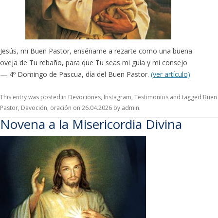
Jesús, mi Buen Pastor, enséñame a rezarte como una buena
oveja de Tu rebaño, para que Tu seas mi guía y mi consejo
— 4º Domingo de Pascua, día del Buen Pastor.
(ver artículo)
This entry was posted in
Devociones
,
Instagram
,
Testimonios
and tagged
Buen
Pastor
,
Devoción
,
oración
on
26.04.2026
by
admin
.
Novena a la Misericordia Divina