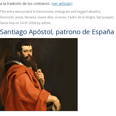
a la tradición de los cristianos.
(ver artículo)
This entry was posted in
Devociones
,
Instagram
and tagged
abuelos
,
Devoción
,
Jesús
,
Novena
,
nueve días
,
oración
,
Padre de la Virgen
,
San Joaquín
,
Santa Ana
on
24.07.2026
by
admin
.
Santiago Apóstol, patrono de España