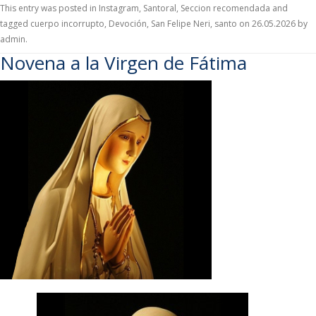
This entry was posted in
Instagram
,
Santoral
,
Seccion recomendada
and
tagged
cuerpo incorrupto
,
Devoción
,
San Felipe Neri
,
santo
on
26.05.2026
by
admin
.
Novena a la Virgen de Fátima