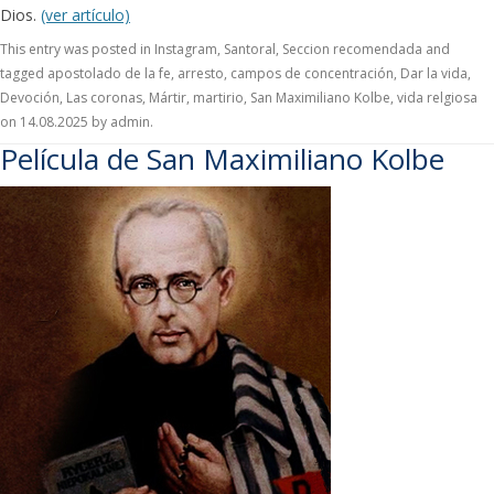
Dios.
(ver artículo)
This entry was posted in
Instagram
,
Santoral
,
Seccion recomendada
and
tagged
apostolado de la fe
,
arresto
,
campos de concentración
,
Dar la vida
,
Devoción
,
Las coronas
,
Mártir
,
martirio
,
San Maximiliano Kolbe
,
vida relgiosa
on
14.08.2025
by
admin
.
Película de San Maximiliano Kolbe