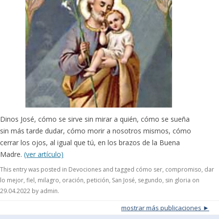
Dinos José, cómo se sirve sin mirar a quién, cómo se sueña
sin más tarde dudar, cómo morir a nosotros mismos, cómo
cerrar los ojos, al igual que tú, en los brazos de la Buena
Madre.
(ver artículo)
This entry was posted in
Devociones
and tagged
cómo ser
,
compromiso
,
dar
lo mejor
,
fiel
,
milagro
,
oración
,
petición
,
San José
,
segundo
,
sin gloria
on
29.04.2022
by
admin
.
Post navigation
mostrar más publicaciones