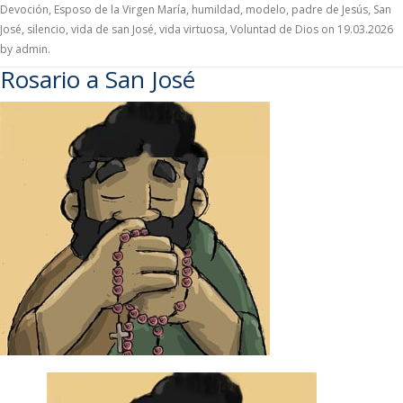
Devoción
,
Esposo de la Virgen María
,
humildad
,
modelo
,
padre de Jesús
,
San
José
,
silencio
,
vida de san José
,
vida virtuosa
,
Voluntad de Dios
on
19.03.2026
by
admin
.
Rosario a San José