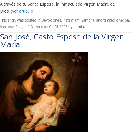
A través de tu Santa Esposa, la Inmaculada Virgen Madre de
Dios.
(ver artículo)
This entry was posted in
Devociones
,
Instagram
,
Santoral
and tagged
oración
,
San José
,
San José Obrero
on
01.05.2026
by
admin
.
San José, Casto Esposo de la Virgen
María