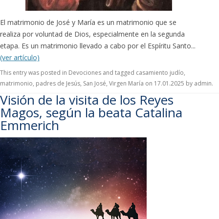
El matrimonio de José y María es un matrimonio que se
realiza por voluntad de Dios, especialmente en la segunda
etapa. Es un matrimonio llevado a cabo por el Espíritu Santo...
(ver artículo)
This entry was posted in
Devociones
and tagged
casamiento judío
,
matrimonio
,
padres de Jesús
,
San José
,
Virgen María
on
17.01.2025
by
admin
.
Visión de la visita de los Reyes
Magos, según la beata Catalina
Emmerich