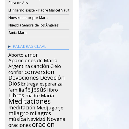
Cura de Ars
El infierno existe – Padre Marcel Nault
Nuestro amor por María
Nuestra Señora de los Ángeles
Santa Marta
PALABRAS CLAVE
amor
Aborto
Apariciones de María
canción
Argentina
Cielo
conversión
confiar
Devociones
Devoción
Dios
Entrega
esperanza
Jesús
fe
libro
familia
Libros
María
madre
Meditaciones
meditación
Medjugorje
milagro
milagros
música
Novena
Navidad
oración
oraciones