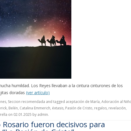
cha humildad. Los Reyes llevaban a la cintura cinturones de los
ajitas doradas
(ver artículo)
ones
,
Seccion recomendada
and tagged
aceptación de María
,
Adoración al Niñ
rick
,
Belén
,
Catalina Emmerich
,
éxtasis
,
Pasión de Cristo
,
regalos
,
revelación
,
rella
on
02.01.2025
by
admin
.
 Rosario fueron decisivos para