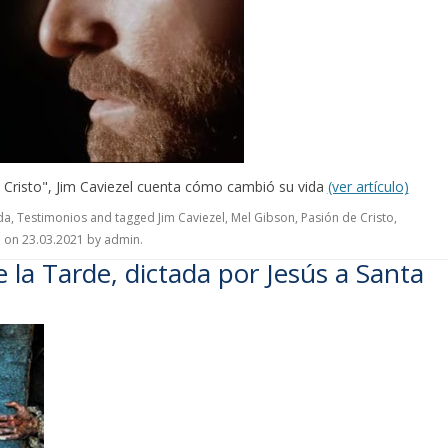
 Cristo", Jim Caviezel cuenta cómo cambió su vida
(ver artículo)
da
,
Testimonios
and tagged
Jim Caviezel
,
Mel Gibson
,
Pasión de Cristo
,
o
on
23.03.2021
by
admin
.
e la Tarde, dictada por Jesús a Santa