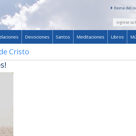
Reina del c
buscar
Skip to content
elaciones
Devociones
Santos
Meditaciones
Libros
Mú
de Cristo
s!