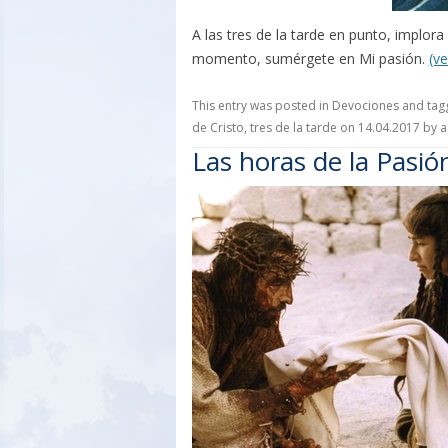
A las tres de la tarde en punto, implor
momento, sumérgete en Mi pasión.
(ve
This entry was posted in
Devociones
and ta
de Cristo
,
tres de la tarde
on
14.04.2017
by
a
Las horas de la Pasión