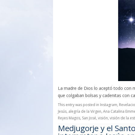
La madre de Dios lo aceptó todo con mu
que colgaban bolsas y cadenitas con c
This entry was posted in
Instagram
,
Revelaci
Jesús
,
alegría de la Virgen
,
Ana Catalina Emme
Reyes Magos
,
San José
,
visión
,
visión de la est
Medjugorje y el Santo