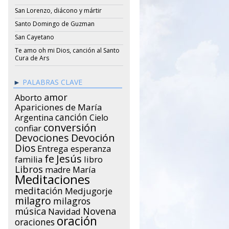
San Lorenzo, diácono y mártir
Santo Domingo de Guzman
San Cayetano
Te amo oh mi Dios, canción al Santo
Cura de Ars
PALABRAS CLAVE
amor
Aborto
Apariciones de María
canción
Argentina
Cielo
conversión
confiar
Devociones
Devoción
Dios
Entrega
esperanza
Jesús
fe
libro
familia
Libros
María
madre
Meditaciones
meditación
Medjugorje
milagro
milagros
música
Novena
Navidad
oración
oraciones