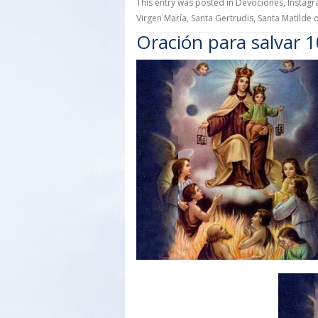
This entry was posted in
Devociones
,
Instag
Virgen María
,
Santa Gertrudis
,
Santa Matilde
Oración para salvar 