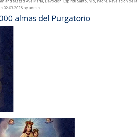
ram
and tagged
Ave María
,
Devoción
,
Espíritu Santo
,
hijo
,
Padre
,
Revelación de l
on
02.03.2026
by
admin
.
1000 almas del Purgatorio