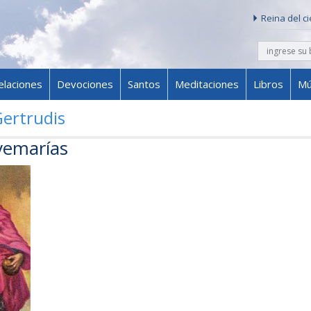
Reina del c
buscar
Skip to content
elaciones
Devociones
Santos
Meditaciones
Libros
Mú
ertrudis
vemarías