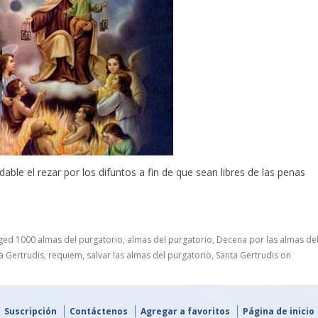
ble el rezar por los difuntos a fin de que sean libres de las penas
gged
1000 almas del purgatorio
,
almas del purgatorio
,
Decena por las almas de
a Gertrudis
,
requiem
,
salvar las almas del purgatorio
,
Santa Gertrudis
on
Suscripción
Contáctenos
Agregar a favoritos
Página de inicio