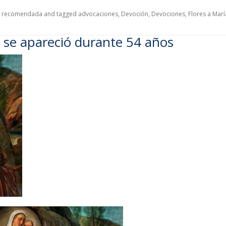
n recomendada
and tagged
advocaciones
,
Devoción
,
Devociones
,
Flores a Marí
n se apareció durante 54 años