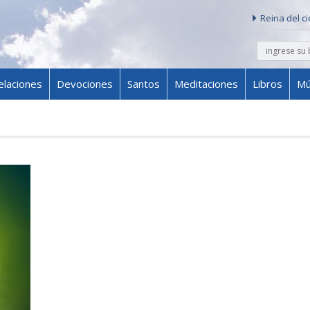
Reina del c
buscar
Skip to content
elaciones
Devociones
Santos
Meditaciones
Libros
Mú