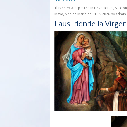
This entry was posted in
Devociones
,
Seccio
Mayo
,
Mes de María
on
01.05.2026
by
admin
.
Laus, donde la Virge