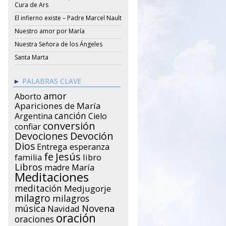
Cura de Ars
El infierno existe – Padre Marcel Nault
Nuestro amor por María
Nuestra Señora de los Ángeles
Santa Marta
PALABRAS CLAVE
amor
Aborto
Apariciones de María
canción
Argentina
Cielo
conversión
confiar
Devociones
Devoción
Dios
Entrega
esperanza
Jesús
fe
libro
familia
Libros
María
madre
Meditaciones
meditación
Medjugorje
milagro
milagros
música
Novena
Navidad
oración
oraciones