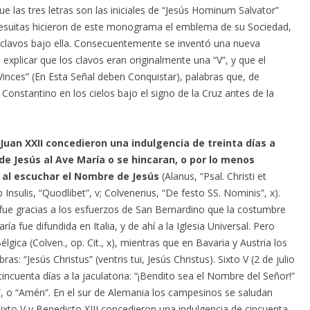
las tres letras son las iniciales de “Jesús Hominum Salvator”
jesuitas hicieron de este monograma el emblema de su Sociedad,
s clavos bajo ella. Consecuentemente se inventó una nueva
explicar que los clavos eran originalmente una “V”, y que el
inces” (En Esta Señal deben Conquistar), palabras que, de
Constantino en los cielos bajo el signo de la Cruz antes de la
 Juan XXII concedieron una indulgencia de treinta días a
e Jesús al Ave María o se hincaran, o por lo menos
 al escuchar el Nombre de Jesús
(Alanus, “Psal. Christi et
b Insulis, “Quodlibet”, v; Colvenerius, “De festo SS. Nominis”, x).
 fue gracias a los esfuerzos de San Bernardino que la costumbre
a fue difundida en Italia, y de ahí a la Iglesia Universal. Pero
lgica (Colven., op. Cit., x), mientras que en Bavaria y Austria los
as: “Jesús Christus” (ventris tui, Jesús Christus). Sixto V (2 de julio
ncuenta días a la jaculatoria: “¡Bendito sea el Nombre del Señor!”
”, o “Amén”. En el sur de Alemania los campesinos se saludan
Sixto V y Benedicto XIII concedieron una indulgencia de cincuenta