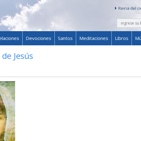
Reina del c
buscar
Skip to content
elaciones
Devociones
Santos
Meditaciones
Libros
Mú
 de Jesús