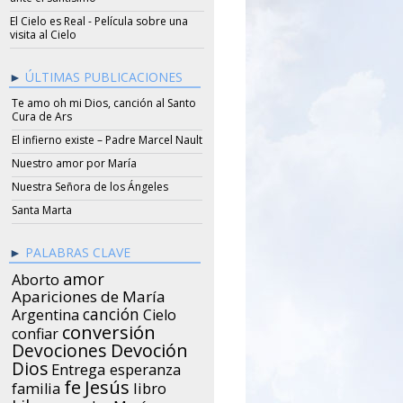
El Cielo es Real - Película sobre una
visita al Cielo
ÚLTIMAS PUBLICACIONES
Te amo oh mi Dios, canción al Santo
Cura de Ars
El infierno existe – Padre Marcel Nault
Nuestro amor por María
Nuestra Señora de los Ángeles
Santa Marta
PALABRAS CLAVE
amor
Aborto
Apariciones de María
canción
Argentina
Cielo
conversión
confiar
Devociones
Devoción
Dios
Entrega
esperanza
Jesús
fe
libro
familia