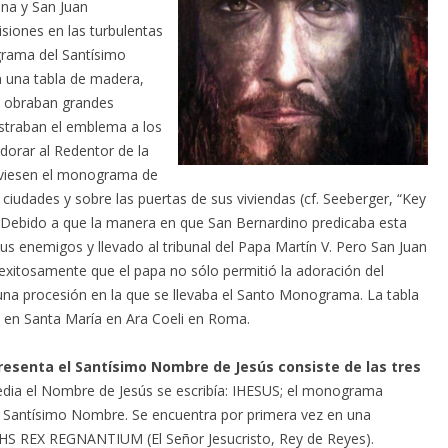
na y San Juan
siones en las turbulentas
grama del Santísimo
 una tabla de madera,
y obraban grandes
ostraban el emblema a los
adorar al Redentor de la
viesen el monograma de
ciudades y sobre las puertas de sus viviendas (cf. Seeberger, “Key
). Debido a que la manera en que San Bernardino predicaba esta
s enemigos y llevado al tribunal del Papa Martín V. Pero San Juan
exitosamente que el papa no sólo permitió la adoración del
una procesión en la que se llevaba el Santo Monograma. La tabla
 en Santa María en Ara Coeli en Roma.
senta el Santísimo Nombre de Jesús consiste de las tres
edia el Nombre de Jesús se escribía: IHESUS; el monograma
del Santísimo Nombre. Se encuentra por primera vez en una
CHS REX REGNANTIUM (El Señor Jesucristo, Rey de Reyes).