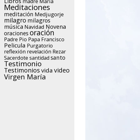
Libros
María
madre
Meditaciones
meditación
Medjugorje
milagro
milagros
música
Novena
Navidad
oración
oraciones
Papa Francisco
Padre Pio
Pelicula
Purgatorio
reflexión
Rezar
revelación
santo
Sacerdote
santidad
Testimonio
Testimonios
video
vida
Virgen María