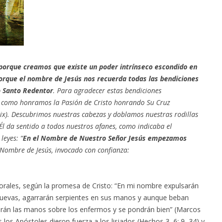
orque creamos que existe un poder intrínseco escondido en
porque el nombre de Jesús nos recuerda todas las bendiciones
o Santo Redentor
. Para agradecer estas bendiciones
 como honramos la Pasión de Cristo honrando Su Cruz
, ix). Descubrimos nuestras cabezas y doblamos nuestras rodillas
Él da sentido a todos nuestros afanes, como indicaba el
leyes: “
En el Nombre de Nuestro Señor Jesús empezamos
l Nombre de Jesús, invocado con confianza:
orales, según la promesa de Cristo: “En mi nombre expulsarán
uevas, agarrarán serpientes en sus manos y aunque beban
rán las manos sobre los enfermos y se pondrán bien” (Marcos
los Apóstoles dieron fuerza a los lisiados (Hechos 3, 6; 9, 34) y