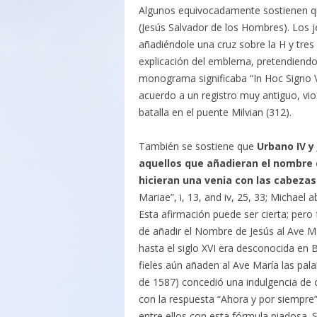
Algunos equivocadamente sostienen que 
(Jesús Salvador de los Hombres). Los 
añadiéndole una cruz sobre la H y tre
explicación del emblema, pretendiendo 
monograma significaba “In Hoc Signo V
acuerdo a un registro muy antiguo, vio 
batalla en el puente Milvian (312).
También se sostiene que
Urbano IV y
aquellos que añadieran el nombre d
hicieran una venia con las cabezas
Mariae”, i, 13, and iv, 25, 33; Michael a
Esta afirmación puede ser cierta; pero
de añadir el Nombre de Jesús al Ave Marí
hasta el siglo XVI era desconocida en Bé
fieles aún añaden al Ave María las palabr
de 1587) concedió una indulgencia de ci
con la respuesta “Ahora y por siempre
entre ellos con esta fórmula piadosa. 