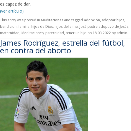
es capaz de dar.
(ver artículo)
This entry was posted in
Meditaciones
and tagged
adopción
,
adoptar hijos
,
bendicion
,
familia
,
hijos de Dios
,
hijos del alma
,
José padre adoptivo de Jesús
,
maternidad
,
Meditaciones
,
paternidad
,
tener un hijo
on
18.03.2022
by
admin
.
James Rodríguez, estrella del fútbol,
en contra del aborto