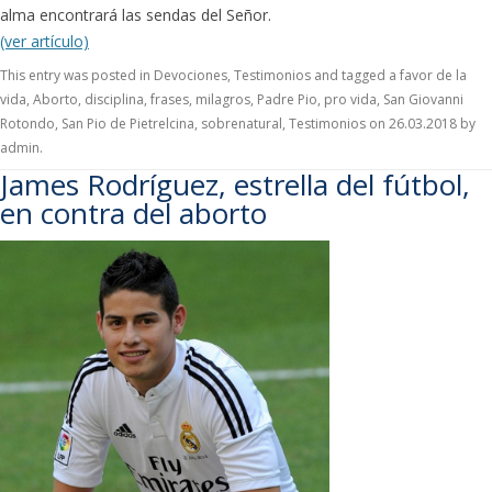
alma encontrará las sendas del Señor.
(ver artículo)
This entry was posted in
Devociones
,
Testimonios
and tagged
a favor de la
vida
,
Aborto
,
disciplina
,
frases
,
milagros
,
Padre Pio
,
pro vida
,
San Giovanni
Rotondo
,
San Pio de Pietrelcina
,
sobrenatural
,
Testimonios
on
26.03.2018
by
admin
.
James Rodríguez, estrella del fútbol,
en contra del aborto