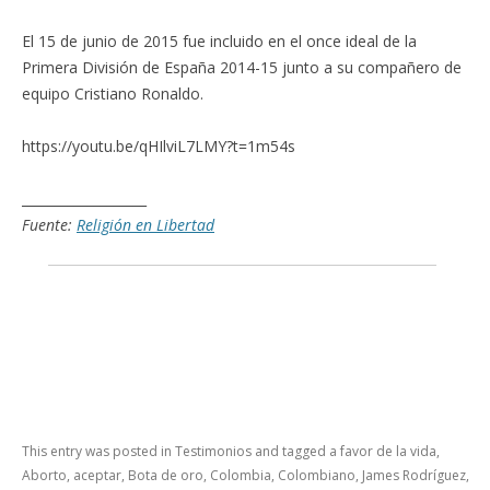
El 15 de junio de 2015 fue incluido en el once ideal de la
Primera División de España 2014-15 junto a su compañero de
equipo Cristiano Ronaldo.
https://youtu.be/qHIlviL7LMY?t=1m54s
___________________
Fuente:
Religión en Libertad
This entry was posted in
Testimonios
and tagged
a favor de la vida
,
Aborto
,
aceptar
,
Bota de oro
,
Colombia
,
Colombiano
,
James Rodríguez
,