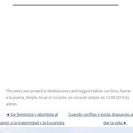
This entry was posted in
Meditaciones
and tagged
Hablar con Dios
,
llamar
a la puerta
,
Simple
,
tocar el corazón
,
un corazón simple
on
12.09.2019
by
admin
.
Post navigation
De feminista y abortista al
Cuando confías y estás dispuesto a
amor a la maternidad y la Eucaristía
dar la vida