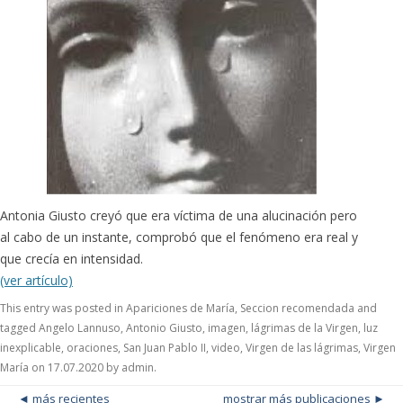
Antonia Giusto creyó que era víctima de una alucinación pero
al cabo de un instante, comprobó que el fenómeno era real y
que crecía en intensidad.
(ver artículo)
This entry was posted in
Apariciones de María
,
Seccion recomendada
and
tagged
Angelo Lannuso
,
Antonio Giusto
,
imagen
,
lágrimas de la Virgen
,
luz
inexplicable
,
oraciones
,
San Juan Pablo II
,
video
,
Virgen de las lágrimas
,
Virgen
María
on
17.07.2020
by
admin
.
Post navigation
más recientes
mostrar más publicaciones