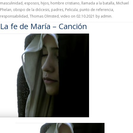
masculinidad
,
esposos
,
hijos
,
hombre cristiano
,
llamada a la batalla
,
Michael
Phelan
,
obispo de la diócesis
,
padres
,
Pelicula
,
punto de referencia
,
responsabilidad
,
Thomas Olmsted
,
video
on
02.10.2021
by
admin
.
La fe de María – Canción