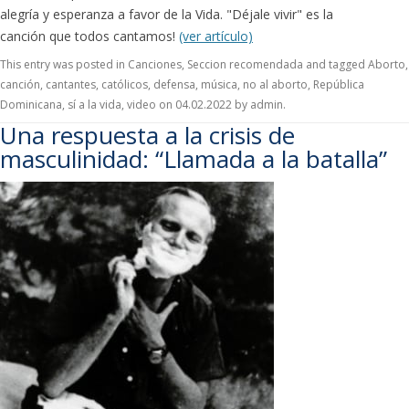
alegría y esperanza a favor de la Vida. "Déjale vivir" es la
canción que todos cantamos!
(ver artículo)
This entry was posted in
Canciones
,
Seccion recomendada
and tagged
Aborto
,
canción
,
cantantes
,
católicos
,
defensa
,
música
,
no al aborto
,
República
Dominicana
,
sí a la vida
,
video
on
04.02.2022
by
admin
.
Una respuesta a la crisis de
masculinidad: “Llamada a la batalla”