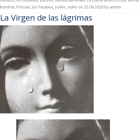
minutos
,
60 ciudades
,
estreno
,
Kamila Kaminska
,
La Divina Misericordia
,
Michal
Kondrat
,
Pelicula
,
Sor Faustina
,
trailer
,
video
on
25.09.2020
by
admin
.
La Virgen de las lágrimas