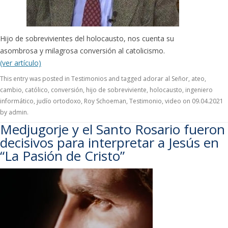
Hijo de sobrevivientes del holocausto, nos cuenta su
asombrosa y milagrosa conversión al catolicismo.
(ver artículo)
This entry was posted in
Testimonios
and tagged
adorar al Señor
,
ateo
,
cambio
,
católico
,
conversión
,
hijo de sobreviviente
,
holocausto
,
ingeniero
informático
,
judío ortodoxo
,
Roy Schoeman
,
Testimonio
,
video
on
09.04.2021
by
admin
.
Medjugorje y el Santo Rosario fueron
decisivos para interpretar a Jesús en
“La Pasión de Cristo”