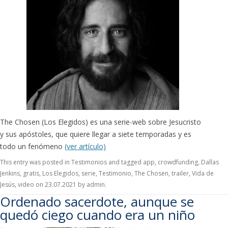
The Chosen (Los Elegidos) es una serie-web sobre Jesucristo
y sus apóstoles, que quiere llegar a siete temporadas y es
todo un fenómeno
(ver artículo)
This entry was posted in
Testimonios
and tagged
app
,
crowdfunding
,
Dallas
Jenkins
,
gratis
,
Los Elegidos
,
serie
,
Testimonio
,
The Chosen
,
trailer
,
Vida de
Jesús
,
video
on
23.07.2021
by
admin
.
Ordenado sacerdote, aunque se
quedó ciego cuando era un niño