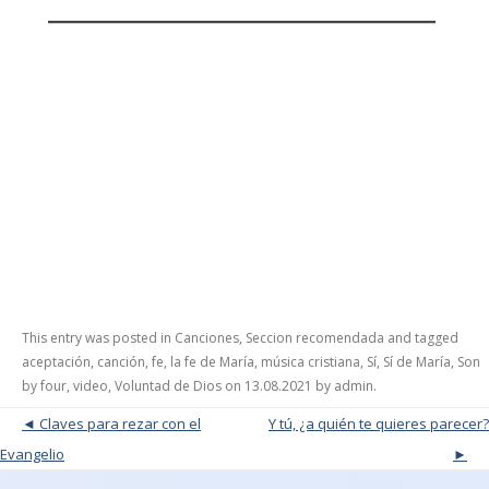
This entry was posted in
Canciones
,
Seccion recomendada
and tagged
aceptación
,
canción
,
fe
,
la fe de María
,
música cristiana
,
Sí
,
Sí de María
,
Son
by four
,
video
,
Voluntad de Dios
on
13.08.2021
by
admin
.
Post navigation
Claves para rezar con el
Y tú, ¿a quién te quieres parecer?
Evangelio