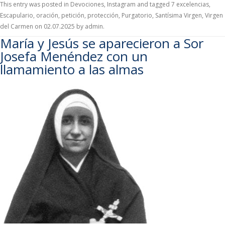
This entry was posted in
Devociones
,
Instagram
and tagged
7 excelencias
,
Escapulario
,
oración
,
petición
,
protección
,
Purgatorio
,
Santísima Virgen
,
Virgen
del Carmen
on
02.07.2025
by
admin
.
María y Jesús se aparecieron a Sor
Josefa Menéndez con un
llamamiento a las almas