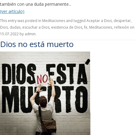
también con una duda permanente...
(ver artículo)
This entry was posted in
Meditaciones
and tagged
Aceptar a Dios
,
despertar
,
Dios
,
dudas
,
escuchar a Dios
,
existencia de Dios
,
fe
,
Meditaciones
,
reflexión
on
15.07.2022
by
admin
.
Dios no está muerto