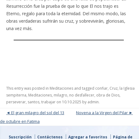
Resurrección fue la prueba de que lo que El nos trajo es
Eterno, regalo para toda la eternidad. Del mismo modo, las
obras verdaderas sufrirán su cruz, y sobrevivirán, gloriosas,
una vez más.
This entry was posted in
Meditaciones
and tagged
confiar
,
Cruz
,
la Iglesia
sempiterna
,
Meditaciones
,
milagro
,
no desfallecer
,
obra de Dios
,
perseverar
,
santos
,
trabajar
on
10.10.2025
by
admin
.
Post navigation
El gran milagro del sol del 13
Novena a la Virgen del Pilar
de octubre en Fatima
Suscripción
Contáctenos
Agregar a favoritos
Página de