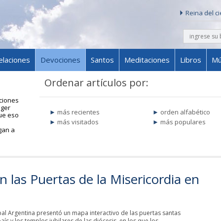
Reina del c
buscar
Skip to content
elaciones
Devociones
Santos
Meditaciones
Libros
Mú
Ordenar artículos por:
ciones
oger
más recientes
orden alfabético
que eso
más visitados
más populares
gan a
n las Puertas de la Misericordia en
al Argentina presentó un mapa interactivo de las puertas santas
aís y los templos jubilares de las diócesis, en los que los