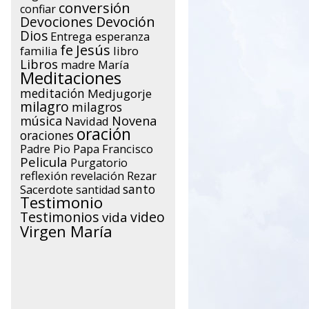
conversión
confiar
Devociones
Devoción
Dios
Entrega
esperanza
Jesús
fe
libro
familia
Libros
María
madre
Meditaciones
meditación
Medjugorje
milagro
milagros
música
Novena
Navidad
oración
oraciones
Papa Francisco
Padre Pio
Pelicula
Purgatorio
reflexión
Rezar
revelación
santo
Sacerdote
santidad
Testimonio
Testimonios
video
vida
Virgen María