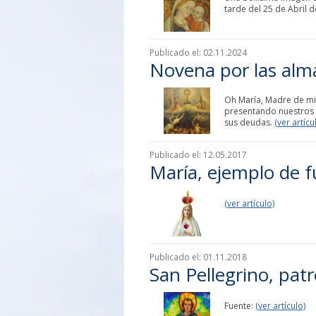
tarde del 25 de Abril 
Publicado el:
02.11.2024
Novena por las alma
Oh María, Madre de mis
presentando nuestros s
sus deudas.
(ver artícu
Publicado el:
12.05.2017
María, ejemplo de f
(ver artículo)
Publicado el:
01.11.2018
San Pellegrino, pat
Fuente:
(ver artículo)