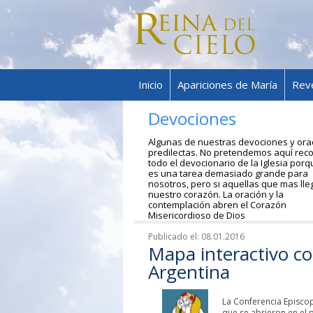
Inicio
Apariciones de María
Rev
Devociones
Algunas de nuestras devociones y ora
predilectas. No pretendemos aquí rec
todo el devocionario de la Iglesia por
es una tarea demasiado grande para
nosotros, pero si aquellas que mas lle
nuestro corazón. La oración y la
contemplación abren el Corazón
Misericordioso de Dios
Publicado el:
08.01.2016
Mapa interactivo co
Argentina
La Conferencia Episcop
que se abrieron en el p