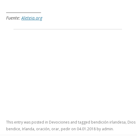
___________________
Fuente:
Aleteia.org
This entry was posted in
Devociones
and tagged
bendición irlandesa
,
Dios
bendice
,
Irlanda
,
oración
,
orar
,
pedir
on
04.01.2018
by
admin
.