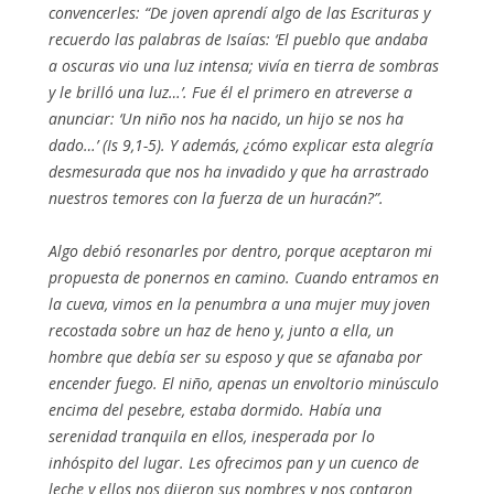
convencerles: “De joven aprendí algo de las Escrituras y
recuerdo las palabras de Isaías: ‘El pueblo que andaba
a oscuras vio una luz intensa; vivía en tierra de sombras
y le brilló una luz…’. Fue él el primero en atreverse a
anunciar: ‘Un niño nos ha nacido, un hijo se nos ha
dado…’ (Is 9,1-5). Y además, ¿cómo explicar esta alegría
desmesurada que nos ha invadido y que ha arrastrado
nuestros temores con la fuerza de un huracán?”.
Algo debió resonarles por dentro, porque aceptaron mi
propuesta de ponernos en camino. Cuando entramos en
la cueva, vimos en la penumbra a una mujer muy joven
recostada sobre un haz de heno y, junto a ella, un
hombre que debía ser su esposo y que se afanaba por
encender fuego. El niño, apenas un envoltorio minúsculo
encima del pesebre, estaba dormido. Había una
serenidad tranquila en ellos, inesperada por lo
inhóspito del lugar. Les ofrecimos pan y un cuenco de
leche y ellos nos dijeron sus nombres y nos contaron