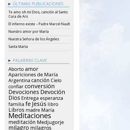
ÚLTIMAS PUBLICACIONES
Te amo oh mi Dios, canción al Santo
Cura de Ars
El infierno existe – Padre Marcel Nault
Nuestro amor por María
Nuestra Señora de los Ángeles
Santa Marta
PALABRAS CLAVE
amor
Aborto
Apariciones de María
canción
Argentina
Cielo
conversión
confiar
Devociones
Devoción
Dios
Entrega
esperanza
Jesús
fe
libro
familia
Libros
María
madre
Meditaciones
meditación
Medjugorje
milagro
milagros