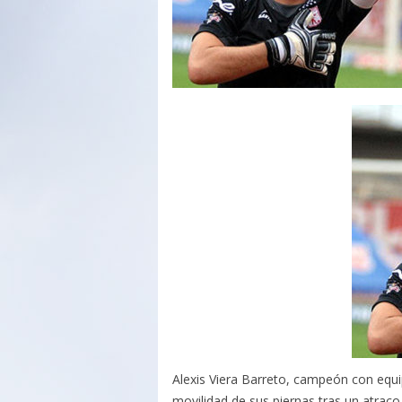
Alexis Viera Barreto, campeón con equi
movilidad de sus piernas tras un atrac