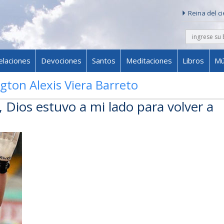
Reina del c
buscar
Skip to content
elaciones
Devociones
Santos
Meditaciones
Libros
Mú
ton Alexis Viera Barreto
Dios estuvo a mi lado para volver a