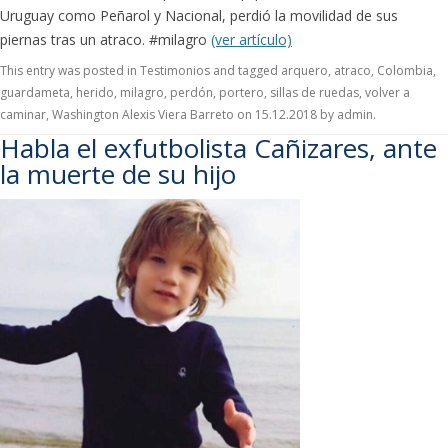
Uruguay como Peñarol y Nacional, perdió la movilidad de sus
piernas tras un atraco. #milagro
(ver artículo)
This entry was posted in
Testimonios
and tagged
arquero
,
atraco
,
Colombia
,
guardameta
,
herido
,
milagro
,
perdón
,
portero
,
sillas de ruedas
,
volver a
caminar
,
Washington Alexis Viera Barreto
on
15.12.2018
by
admin
.
Habla el exfutbolista Cañizares, ante
la muerte de su hijo