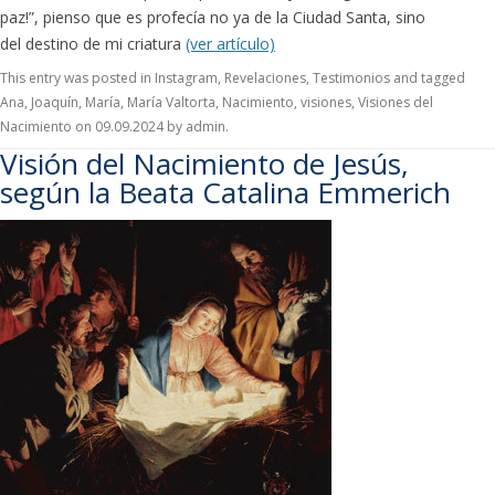
paz!”, pienso que es profecía no ya de la Ciudad Santa, sino
del destino de mi criatura
(ver artículo)
This entry was posted in
Instagram
,
Revelaciones
,
Testimonios
and tagged
Ana
,
Joaquín
,
María
,
María Valtorta
,
Nacimiento
,
visiones
,
Visiones del
Nacimiento
on
09.09.2024
by
admin
.
Visión del Nacimiento de Jesús,
según la Beata Catalina Emmerich