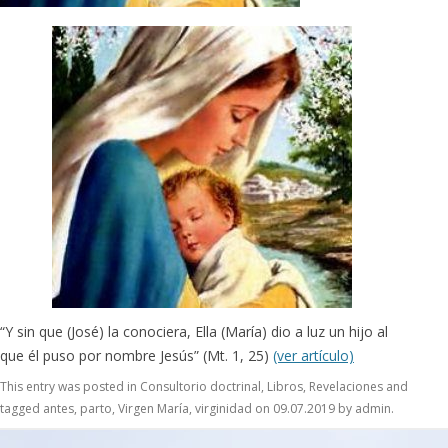
“Y sin que (José) la conociera, Ella (María) dio a luz un hijo al
que él puso por nombre Jesús” (Mt. 1, 25)
(ver artículo)
This entry was posted in
Consultorio doctrinal
,
Libros
,
Revelaciones
and
tagged
antes
,
parto
,
Virgen María
,
virginidad
on
09.07.2019
by
admin
.