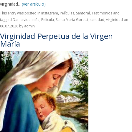
virginidad...
(ver artículo)
This entry was posted in
Instagram
,
Películas
,
Santoral
,
Testimonios
and
tagged
Dar la vida
,
niña
,
Pelicula
,
Santa María Goretti
,
santidad
,
virginidad
on
06.07.2026
by
admin
.
Virginidad Perpetua de la Virgen
María