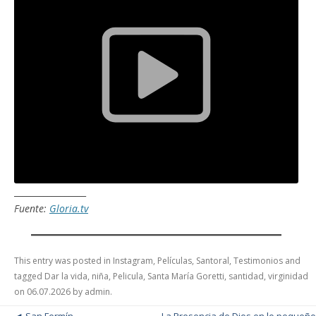
_________________
Fuente:
Gloria.tv
This entry was posted in
Instagram
,
Películas
,
Santoral
,
Testimonios
and
tagged
Dar la vida
,
niña
,
Pelicula
,
Santa María Goretti
,
santidad
,
virginidad
on
06.07.2026
by
admin
.
Post navigation
San Fermín
La Presencia de Dios en lo pequeño