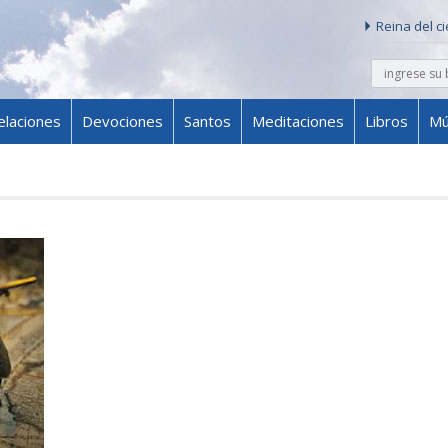
Reina del c
buscar
Skip to content
elaciones
Devociones
Santos
Meditaciones
Libros
Mú