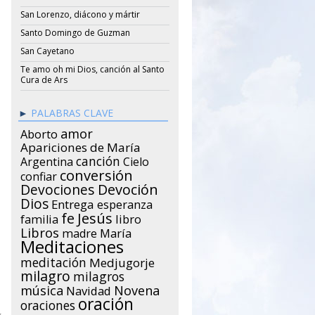
San Lorenzo, diácono y mártir
Santo Domingo de Guzman
San Cayetano
Te amo oh mi Dios, canción al Santo
Cura de Ars
PALABRAS CLAVE
amor
Aborto
Apariciones de María
canción
Argentina
Cielo
conversión
confiar
Devociones
Devoción
Dios
Entrega
esperanza
Jesús
fe
libro
familia
Libros
María
madre
Meditaciones
meditación
Medjugorje
milagro
milagros
música
Novena
Navidad
oración
oraciones