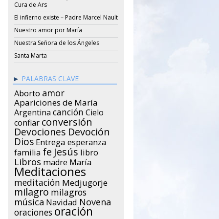
Cura de Ars
El infierno existe – Padre Marcel Nault
Nuestro amor por María
Nuestra Señora de los Ángeles
Santa Marta
PALABRAS CLAVE
amor
Aborto
Apariciones de María
canción
Argentina
Cielo
conversión
confiar
Devociones
Devoción
Dios
Entrega
esperanza
Jesús
fe
libro
familia
Libros
María
madre
Meditaciones
meditación
Medjugorje
milagro
milagros
música
Novena
Navidad
oración
oraciones