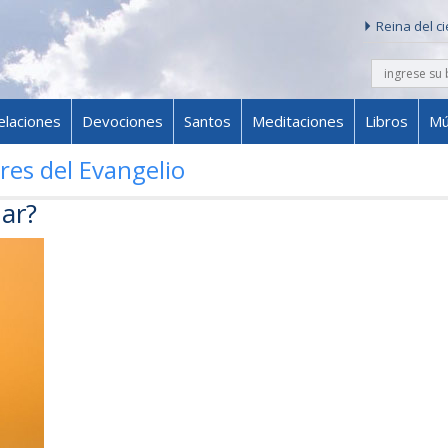
Reina del c
buscar
Skip to content
elaciones
Devociones
Santos
Meditaciones
Libros
Mú
res del Evangelio
ar?