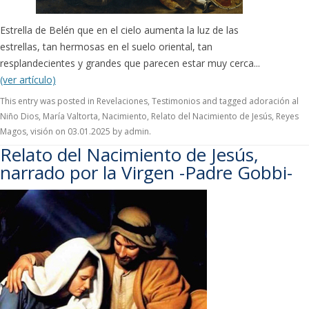
Estrella de Belén que en el cielo aumenta la luz de las
estrellas, tan hermosas en el suelo oriental, tan
resplandecientes y grandes que parecen estar muy cerca...
(ver artículo)
This entry was posted in
Revelaciones
,
Testimonios
and tagged
adoración al
Niño Dios
,
María Valtorta
,
Nacimiento
,
Relato del Nacimiento de Jesús
,
Reyes
Magos
,
visión
on
03.01.2025
by
admin
.
Relato del Nacimiento de Jesús,
narrado por la Virgen -Padre Gobbi-