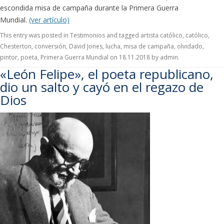
escondida misa de campaña durante la Primera Guerra
Mundial.
(ver artículo)
This entry was posted in
Testimonios
and tagged
artista católico
,
católico
,
Chesterton
,
conversión
,
David Jones
,
lucha
,
misa de campaña
,
olvidado
,
pintor
,
poeta
,
Primera Guerra Mundial
on
18.11.2018
by
admin
.
«León Felipe», el poeta republicano,
dio un salto y cayó en el regazo de
Dios