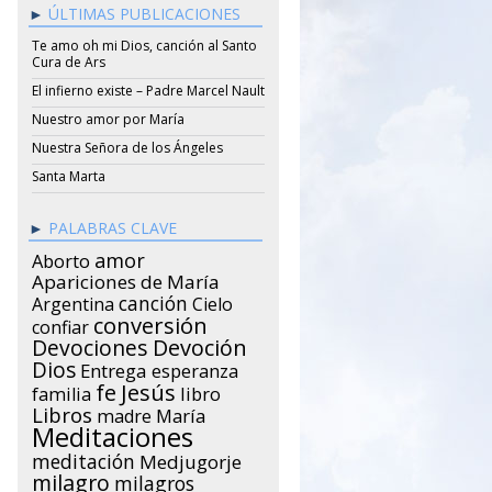
ÚLTIMAS PUBLICACIONES
Te amo oh mi Dios, canción al Santo
Cura de Ars
El infierno existe – Padre Marcel Nault
Nuestro amor por María
Nuestra Señora de los Ángeles
Santa Marta
PALABRAS CLAVE
amor
Aborto
Apariciones de María
canción
Argentina
Cielo
conversión
confiar
Devociones
Devoción
Dios
Entrega
esperanza
Jesús
fe
libro
familia
Libros
María
madre
Meditaciones
meditación
Medjugorje
milagro
milagros