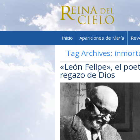
Inicio
Apariciones de María
Rev
Tag Archives:
inmort
«León Felipe», el poet
regazo de Dios