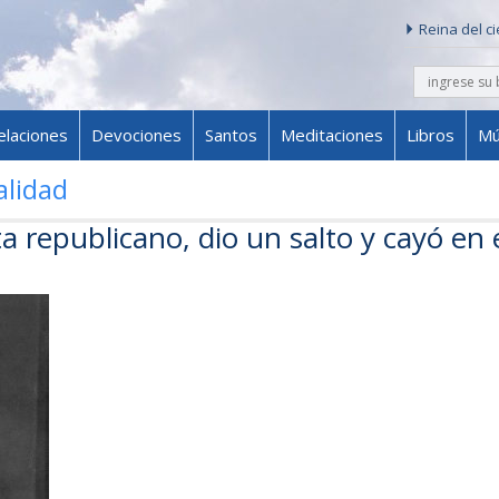
Reina del c
buscar
Skip to content
elaciones
Devociones
Santos
Meditaciones
Libros
Mú
alidad
a republicano, dio un salto y cayó en 