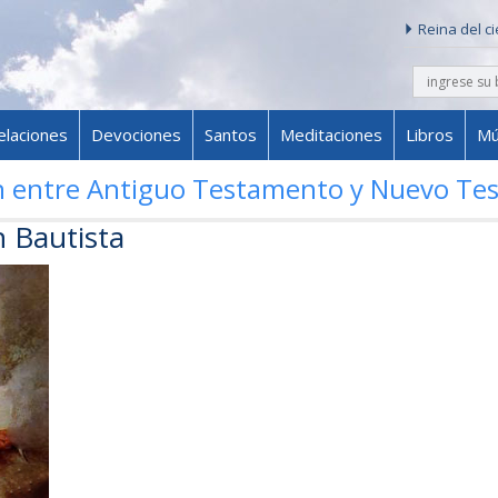
Reina del c
buscar
Skip to content
elaciones
Devociones
Santos
Meditaciones
Libros
Mú
ón entre Antiguo Testamento y Nuevo T
n Bautista