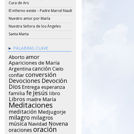
Cura de Ars
El infierno existe – Padre Marcel Nault
Nuestro amor por María
Nuestra Señora de los Ángeles
Santa Marta
PALABRAS CLAVE
amor
Aborto
Apariciones de María
canción
Argentina
Cielo
conversión
confiar
Devociones
Devoción
Dios
Entrega
esperanza
Jesús
fe
libro
familia
Libros
María
madre
Meditaciones
meditación
Medjugorje
milagro
milagros
música
Novena
Navidad
oración
oraciones