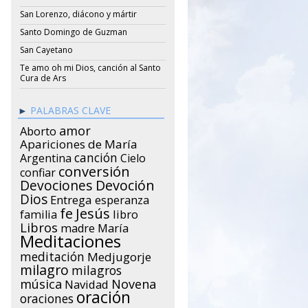
San Lorenzo, diácono y mártir
Santo Domingo de Guzman
San Cayetano
Te amo oh mi Dios, canción al Santo
Cura de Ars
PALABRAS CLAVE
amor
Aborto
Apariciones de María
canción
Argentina
Cielo
conversión
confiar
Devociones
Devoción
Dios
Entrega
esperanza
Jesús
fe
libro
familia
Libros
María
madre
Meditaciones
meditación
Medjugorje
milagro
milagros
música
Novena
Navidad
oración
oraciones