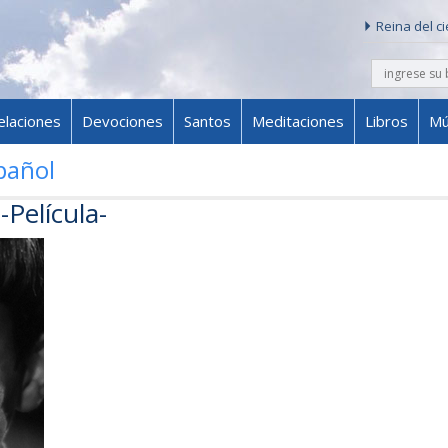
Reina del c
buscar
Skip to content
elaciones
Devociones
Santos
Meditaciones
Libros
Mú
pañol
-Película-