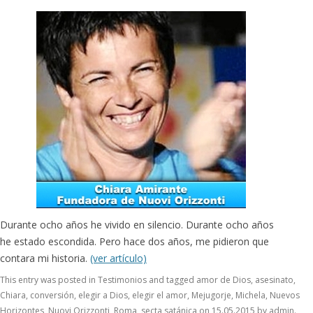
Durante ocho años he vivido en silencio. Durante ocho años
he estado escondida. Pero hace dos años, me pidieron que
contara mi historia.
(ver artículo)
This entry was posted in
Testimonios
and tagged
amor de Dios
,
asesinato
,
Chiara
,
conversión
,
elegir a Dios
,
elegir el amor
,
Mejugorje
,
Michela
,
Nuevos
Horizontes
,
Nuovi Orizzonti
,
Roma
,
secta satánica
on
15.05.2015
by
admin
.