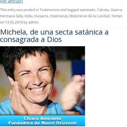
(ver artículo)
This entry was posted in
Testimonios
and tagged
asesinato
,
Calcuta
,
Guerra
,
Hermana Sally
,
India
,
masacre
,
misioneras
,
Misioneras de la Caridad
,
Yemen
on
13.05.2016
by
admin
.
Michela, de una secta satánica a
consagrada a Dios