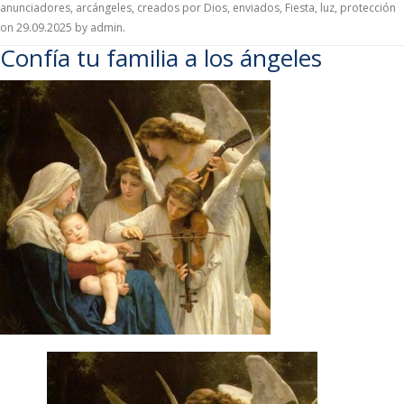
anunciadores
,
arcángeles
,
creados por Dios
,
enviados
,
Fiesta
,
luz
,
protección
on
29.09.2025
by
admin
.
Confía tu familia a los ángeles