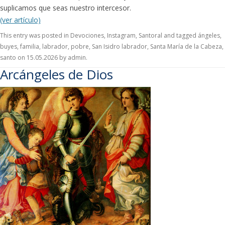
suplicamos que seas nuestro intercesor.
(ver artículo)
This entry was posted in
Devociones
,
Instagram
,
Santoral
and tagged
ángeles
,
buyes
,
familia
,
labrador
,
pobre
,
San Isidro labrador
,
Santa María de la Cabeza
,
santo
on
15.05.2026
by
admin
.
Arcángeles de Dios