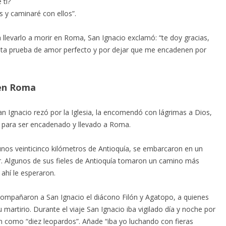
 ti?
os y caminaré con ellos”.
levarlo a morir en Roma, San Ignacio exclamó: “te doy gracias,
sta prueba de amor perfecto y por dejar que me encadenen por
 en Roma
n Ignacio rezó por la Iglesia, la encomendó con lágrimas a Dios,
 para ser encadenado y llevado a Roma.
unos veinticinco kilómetros de Antioquía, se embarcaron en un
. Algunos de sus fieles de Antioquía tomaron un camino más
ahí le esperaron.
compañaron a San Ignacio el diácono Filón y Agatopo, a quienes
 martirio. Durante el viaje San Ignacio iba vigilado día y noche por
n como “diez leopardos”. Añade “iba yo luchando con fieras