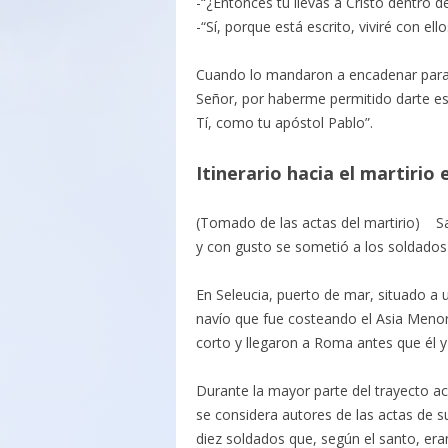
-“¿Entonces tú llevas a Cristo dentro de
-“Sí, porque está escrito, viviré con ell
Cuando lo mandaron a encadenar para l
Señor, por haberme permitido darte e
Tí, como tu apóstol Pablo”.
Itinerario hacia el martirio
(Tomado de las actas del martirio) Sa
y con gusto se sometió a los soldados
En Seleucia, puerto de mar, situado a 
navío que fue costeando el Asia Menor
corto y llegaron a Roma antes que él y 
Durante la mayor parte del trayecto a
se considera autores de las actas de su
diez soldados que, según el santo, era