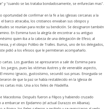
che” y “cuando se las trataba bondadosamente, se enfurecían mas”.
 oportunidad de confirmar en la fe a las iglesias cercanas a la
l barco atracaba, los cristianos enviaban sus obispos y
itudes se reunían para recibir su bendición. Se designaron también
amino. En Esmirna tuvo la alegría de encontrar a su antiguo
Onésimo quien iba a la cabeza de una delegación de Efeso; al
ia, y el obispo Polibio de Tralles. Burrus, uno de los delegados,
éste pidió a los efesios que le permitieran acompañarlo.
o cartas. Los guardias se apresuraron a salir de Esmirna para
los juegos, pues las víctimas ilustres y de venerable aspecto,
. El mismo Ignacio, gustosísirno, secundó sus prisas. Enseguida se
aron de que la paz se había restablecido en la Iglesia de
es cartas más. Una a los fieles de Filadelfia.
 Macedonia. Después fueron a Filipos y habiendo cruzado
on a embarcar en Epidamno (el actual Durazzo en Albania).
 a Roma, los fieles salieron a recibirlo y se regocijaron al verlo,