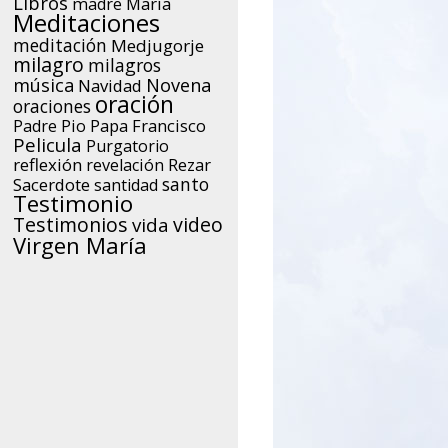
Libros
María
madre
Meditaciones
meditación
Medjugorje
milagro
milagros
música
Novena
Navidad
oración
oraciones
Papa Francisco
Padre Pio
Pelicula
Purgatorio
reflexión
Rezar
revelación
santo
Sacerdote
santidad
Testimonio
Testimonios
video
vida
Virgen María