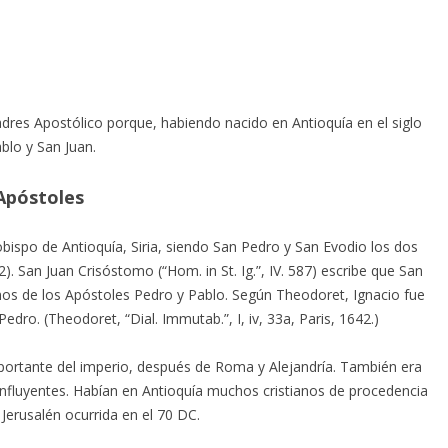
adres Apostólico porque, habiendo nacido en Antioquía en el siglo
ablo y San Juan.
Apóstoles
obispo de Antioquía, Siria, siendo San Pedro y San Evodio los dos
, 22). San Juan Crisóstomo (“Hom. in St. Ig.”, IV. 587) escribe que San
os de los Apóstoles Pedro y Pablo. Según Theodoret, Ignacio fue
dro. (Theodoret, “Dial. Immutab.”, I, iv, 33a, Paris, 1642.)
mportante del imperio, después de Roma y Alejandría. También era
influyentes. Habían en Antioquía muchos cristianos de procedencia
Jerusalén ocurrida en el 70 DC.