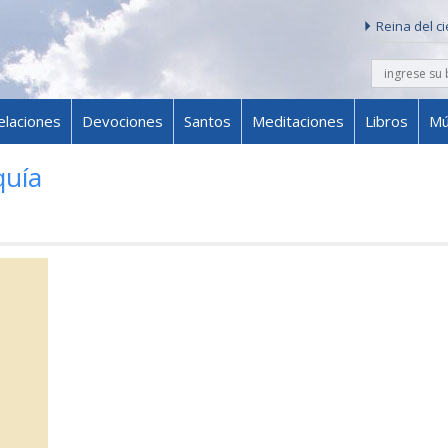
Reina del c
buscar
Skip to content
elaciones
Devociones
Santos
Meditaciones
Libros
Mú
quía