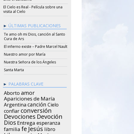
El Cielo es Real - Película sobre una
visita al Cielo
ÚLTIMAS PUBLICACIONES
Te amo oh mi Dios, canción al Santo
Cura de Ars
El infierno existe – Padre Marcel Nault
Nuestro amor por María
Nuestra Señora de los Ángeles
Santa Marta
PALABRAS CLAVE
amor
Aborto
Apariciones de María
canción
Argentina
Cielo
conversión
confiar
Devociones
Devoción
Dios
Entrega
esperanza
Jesús
fe
libro
familia