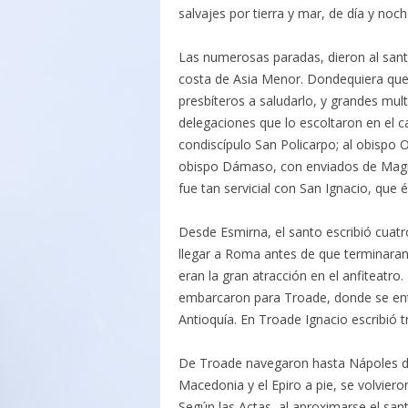
salvajes por tierra y mar, de día y no
Las numerosas paradas, dieron al santo
costa de Asia Menor. Dondequiera que e
presbíteros a saludarlo, y grandes mult
delegaciones que lo escoltaron en el c
condiscípulo San Policarpo; al obispo 
obispo Dámaso, con enviados de Magnes
fue tan servicial con San Ignacio, que 
Desde Esmirna, el santo escribió cuatr
llegar a Roma antes de que terminaran 
eran la gran atracción en el anfiteatro
embarcaron para Troade, donde se enter
Antioquía. En Troade Ignacio escribió tr
De Troade navegaron hasta Nápoles de
Macedonia y el Epiro a pie, se volvier
Según las Actas, al aproximarse el santo