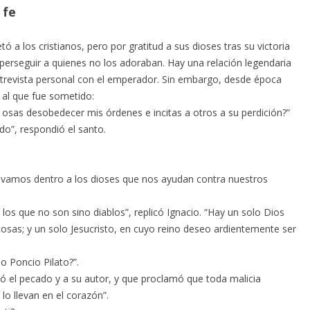
 fe
ó a los cristianos, pero por gratitud a sus dioses tras su victoria
perseguir a quienes no los adoraban. Hay una relación legendaria
entrevista personal con el emperador. Sin embargo, desde época
 al que fue sometido:
e osas desobedecer mis órdenes e incitas a otros a su perdición?”
do”, respondió el santo.
levamos dentro a los dioses que nos ayudan contra nuestros
los que no son sino diablos”, replicó Ignacio. “Hay un solo Dios
s cosas; y un solo Jesucristo, en cuyo reino deseo ardientemente ser
jo Poncio Pilato?”.
icó el pecado y a su autor, y que proclamó que toda malicia
lo llevan en el corazón”.