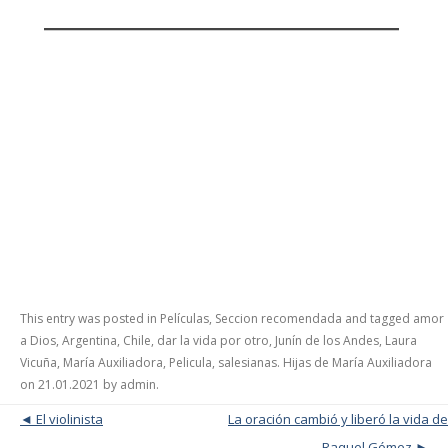
This entry was posted in
Películas
,
Seccion recomendada
and tagged
amor
a Dios
,
Argentina
,
Chile
,
dar la vida por otro
,
Junín de los Andes
,
Laura
Vicuña
,
María Auxiliadora
,
Pelicula
,
salesianas. Hijas de María Auxiliadora
on
21.01.2021
by
admin
.
Post navigation
El violinista
La oración cambió y liberó la vida de
Raquel Gómez