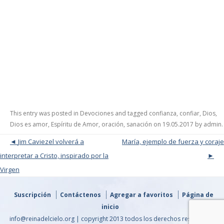
This entry was posted in
Devociones
and tagged
confianza
,
confiar
,
Dios
,
Dios es amor
,
Espíritu de Amor
,
oración
,
sanación
on
19.05.2017
by
admin
.
Post navigation
Jim Caviezel volverá a
María, ejemplo de fuerza y coraje
interpretar a Cristo, inspirado por la
Virgen
Suscripción
Contáctenos
Agregar a favoritos
Página de
inicio
info@reinadelcielo.org | copyright 2013 todos los derechos reservados