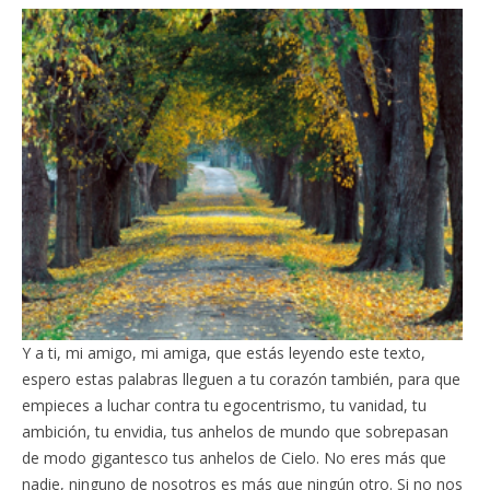
Y a ti, mi amigo, mi amiga, que estás leyendo este texto,
espero estas palabras lleguen a tu corazón también, para que
empieces a luchar contra tu egocentrismo, tu vanidad, tu
ambición, tu envidia, tus anhelos de mundo que sobrepasan
de modo gigantesco tus anhelos de Cielo. No eres más que
nadie, ninguno de nosotros es más que ningún otro. Si no nos