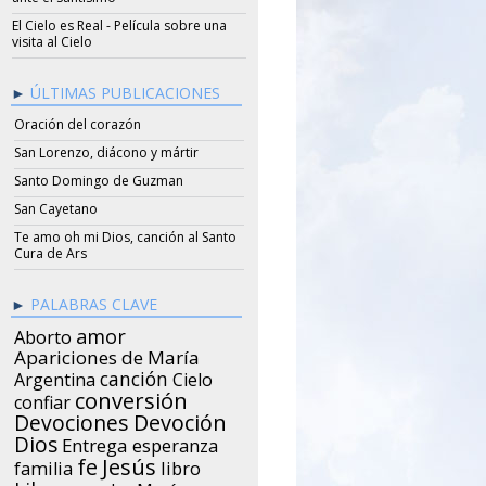
El Cielo es Real - Película sobre una
visita al Cielo
ÚLTIMAS PUBLICACIONES
Oración del corazón
San Lorenzo, diácono y mártir
Santo Domingo de Guzman
San Cayetano
Te amo oh mi Dios, canción al Santo
Cura de Ars
PALABRAS CLAVE
amor
Aborto
Apariciones de María
canción
Argentina
Cielo
conversión
confiar
Devociones
Devoción
Dios
Entrega
esperanza
Jesús
fe
libro
familia