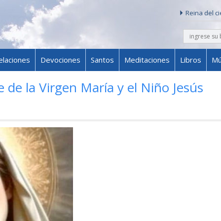
Reina del c
buscar
Skip to content
elaciones
Devociones
Santos
Meditaciones
Libros
Mú
 de la Virgen María y el Niño Jesús