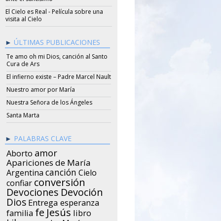
El Cielo es Real - Película sobre una
visita al Cielo
ÚLTIMAS PUBLICACIONES
Te amo oh mi Dios, canción al Santo
Cura de Ars
El infierno existe – Padre Marcel Nault
Nuestro amor por María
Nuestra Señora de los Ángeles
Santa Marta
PALABRAS CLAVE
amor
Aborto
Apariciones de María
canción
Argentina
Cielo
conversión
confiar
Devociones
Devoción
Dios
Entrega
esperanza
Jesús
fe
libro
familia