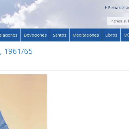
Reina del c
buscar
Skip to content
elaciones
Devociones
Santos
Meditaciones
Libros
Mú
, 1961/65