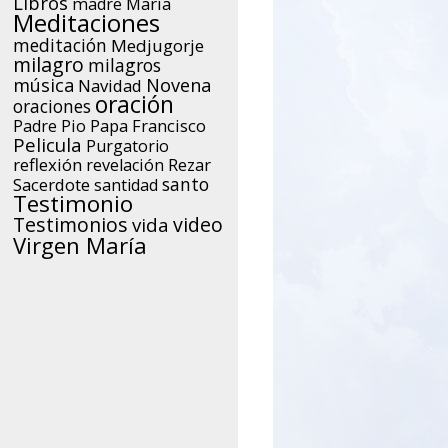
Libros
María
madre
Meditaciones
meditación
Medjugorje
milagro
milagros
música
Novena
Navidad
oración
oraciones
Papa Francisco
Padre Pio
Pelicula
Purgatorio
reflexión
Rezar
revelación
santo
Sacerdote
santidad
Testimonio
Testimonios
video
vida
Virgen María