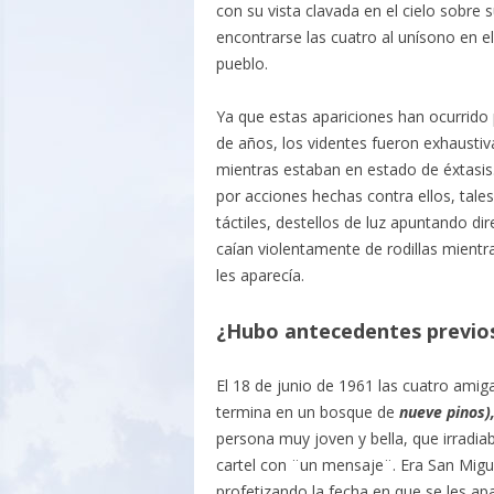
con su vista clavada en el cielo sobre 
encontrarse las cuatro al unísono en 
pueblo.
Ya que estas apariciones han ocurrido 
de años, los videntes fueron exhaustiv
mientras estaban en estado de éxtasis
por acciones hechas contra ellos, tales
táctiles, destellos de luz apuntando d
caían violentamente de rodillas mient
les aparecía.
¿Hubo antecedentes previo
El 18 de junio de 1961 las cuatro amiga
termina en un bosque de
nueve pinos)
persona muy joven y bella, que irradiab
cartel con ¨un mensaje¨. Era San Migue
profetizando la fecha en que se les apa