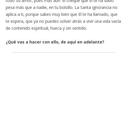
todo Su amor, pues más aún. El cheque que El te ha dado
pesa más que a nadie, en tu bolsillo. La Santa ignorancia no
aplica a ti, porque sabes muy bien que El te ha llamado, que
te espera, que ya no puedes volver atrás a vivir una vida vacía
de contenido espiritual, hueca y sin sentido.
¿Qué vas a hacer con ello, de aquí en adelante?