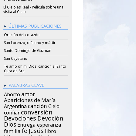
El Cielo es Real - Película sobre una
visita al Cielo
ÚLTIMAS PUBLICACIONES
Oración del corazón
San Lorenzo, diácono y mártir
Santo Domingo de Guzman
San Cayetano
Te amo oh mi Dios, canción al Santo
Cura de Ars
PALABRAS CLAVE
amor
Aborto
Apariciones de María
canción
Argentina
Cielo
conversión
confiar
Devociones
Devoción
Dios
Entrega
esperanza
Jesús
fe
libro
familia