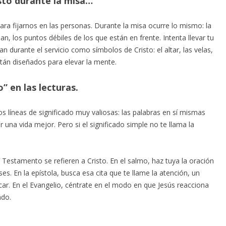
esto durante la misa…
 fijarnos en las personas. Durante la misa ocurre lo mismo: la
n, los puntos débiles de los que están en frente. Intenta llevar tu
an durante el servicio como símbolos de Cristo: el altar, las velas,
stán diseñados para elevar la mente.
” en las lecturas.
s líneas de significado muy valiosas: las palabras en sí mismas
una vida mejor. Pero si el significado simple no te llama la
 Testamento se refieren a Cristo. En el salmo, haz tuya la oración
es. En la epístola, busca esa cita que te llame la atención, un
ar. En el Evangelio, céntrate en el modo en que Jesús reacciona
ndo.