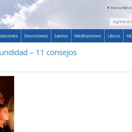
Reina del c
buscar
Skip to content
elaciones
Devociones
Santos
Meditaciones
Libros
Mú
fundidad – 11 consejos