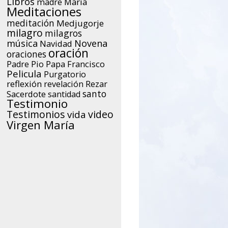
Libros
María
madre
Meditaciones
meditación
Medjugorje
milagro
milagros
música
Novena
Navidad
oración
oraciones
Papa Francisco
Padre Pio
Pelicula
Purgatorio
reflexión
Rezar
revelación
santo
Sacerdote
santidad
Testimonio
Testimonios
video
vida
Virgen María