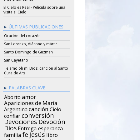
El Cielo es Real - Película sobre una
visita al Cielo
ÚLTIMAS PUBLICACIONES
Oración del corazón
San Lorenzo, diácono y mártir
Santo Domingo de Guzman
San Cayetano
Te amo oh mi Dios, canción al Santo
Cura de Ars
PALABRAS CLAVE
amor
Aborto
Apariciones de María
canción
Argentina
Cielo
conversión
confiar
Devociones
Devoción
Dios
Entrega
esperanza
Jesús
fe
libro
familia