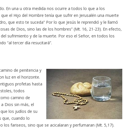
o. En una u otra medida nos ocurre a todos lo que a los
que el Hijo del Hombre tenía que sufrir en Jerusalén una muerte
ro, que esto te suceda” Por lo que Jesús le reprendió y le llamó
cosas de Dios, sino las de los hombres” (Mt. 16, 21-23). En efecto,
del sufrimiento y de la muerte. Por eso el Señor, en todos los
o “al tercer día resucitará”.
camino de penitencia y
on luz en el horizonte.
ntiguos profetas hasta
óstoles, todos
 como camino de
 a Dios sin más, el
que los judíos de su
s que, cuando lo
mo los fariseos, sino que se acicalaran y perfumaran (Mt. 5,17).