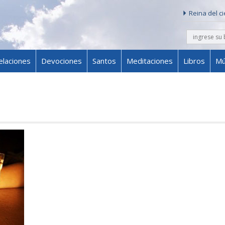
Reina del c
buscar
Skip to content
elaciones
Devociones
Santos
Meditaciones
Libros
Mú