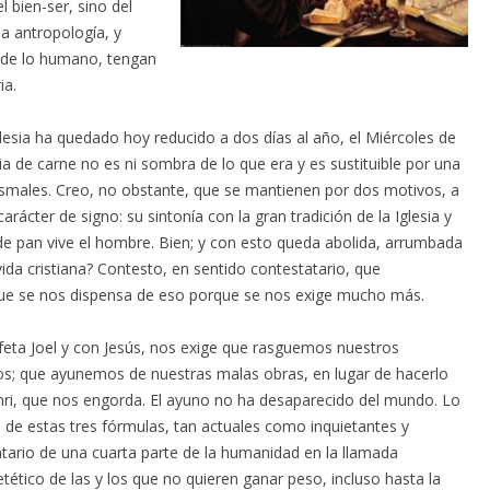
 bien-ser, sino del
la antropología, y
 de lo humano, tengan
ia.
glesia ha quedado hoy reducido a dos días al año, el Miércoles de
ia de carne no es ni sombra de lo que era y es sustituible por una
smales. Creo, no obstante, que se mantienen por dos motivos, a
rácter de signo: su sintonía con la gran tradición de la Iglesia y
de pan vive el hombre. Bien; y con esto queda abolida, arrumbada
 vida cristiana? Contesto, en sentido contestatario, que
ue se nos dispensa de eso porque se nos exige mucho más.
rofeta Joel y con Jesús, nos exige que rasguemos nuestros
os; que ayunemos de nuestras malas obras, en lugar de hacerlo
nri, que nos engorda. El ayuno no ha desaparecido del mundo. Lo
 de estas tres fórmulas, tan actuales como inquietantes y
ntario de una cuarta parte de la humanidad en la llamada
tético de las y los que no quieren ganar peso, incluso hasta la