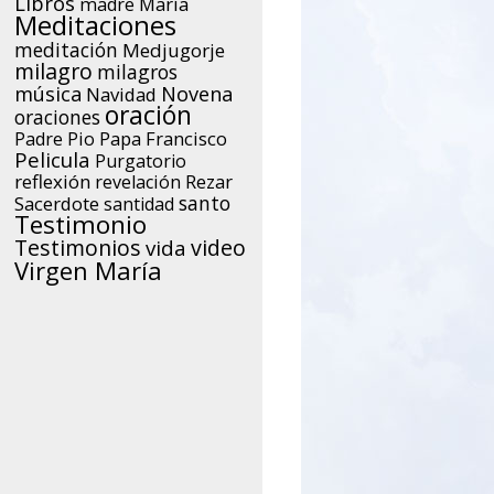
Libros
María
madre
Meditaciones
meditación
Medjugorje
milagro
milagros
música
Novena
Navidad
oración
oraciones
Papa Francisco
Padre Pio
Pelicula
Purgatorio
reflexión
Rezar
revelación
santo
Sacerdote
santidad
Testimonio
Testimonios
video
vida
Virgen María