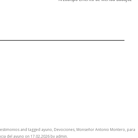
estimonios
and tagged
ayuno
,
Devociones
,
Monseñor Antonio Montero
,
para
ncia del ayuno
on
17.02.2026
by
admin
.