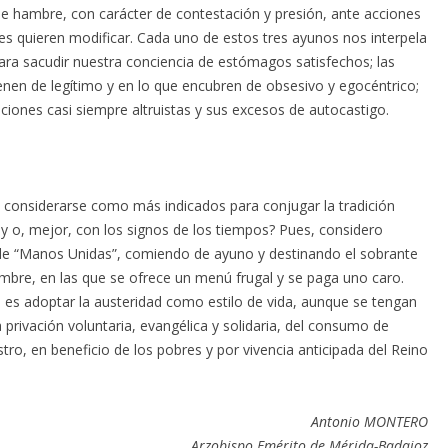
 de hambre, con carácter de contestación y presión, ante acciones
es quieren modificar. Cada uno de estos tres ayunos nos interpela
ra sacudir nuestra conciencia de estómagos satisfechos; las
enen de legítimo y en lo que encubren de obsesivo y egocéntrico;
iones casi siempre altruistas y sus excesos de autocastigo.
onsiderarse como más indicados para conjugar la tradición
hoy o, mejor, con los signos de los tiempos? Pues, considero
 de “Manos Unidas”, comiendo de ayuno y destinando el sobrante
mbre, en las que se ofrece un menú frugal y se paga uno caro.
vo es adoptar la austeridad como estilo de vida, aunque se tengan
 privación voluntaria, evangélica y solidaria, del consumo de
tro, en beneficio de los pobres y por vivencia anticipada del Reino
Antonio MONTERO
Arzobispo Emérito de Mérida-Badajoz