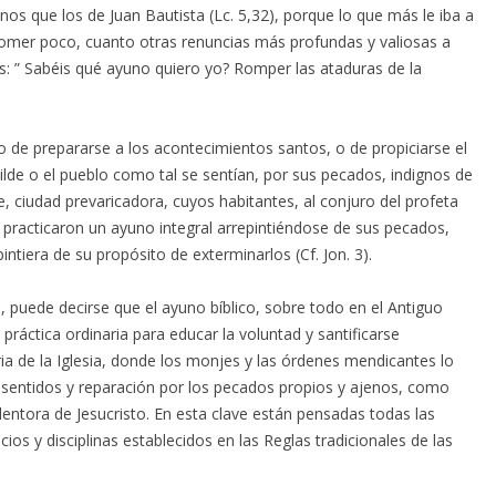
os que los de Juan Bautista (Lc. 5,32), porque lo que más le iba a
 comer poco, cuanto otras renuncias más profundas y valiosas a
as: ” Sabéis qué ayuno quiero yo? Romper las ataduras de la
do de prepararse a los acontecimientos santos, o de propiciarse el
lde o el pueblo como tal se sentían, por sus pecados, indignos de
e, ciudad prevaricadora, cuyos habitantes, al conjuro del profeta
, practicaron un ayuno integral arrepintiéndose de sus pecados,
ntiera de su propósito de exterminarlos (Cf. Jon. 3).
puede decirse que el ayuno bíblico, sobre todo en el Antiguo
práctica ordinaria para educar la voluntad y santificarse
ria de la Iglesia, donde los monjes y las órdenes mendicantes lo
 sentidos y reparación por los pecados propios y ajenos, como
entora de Jesucristo. En esta clave están pensadas todas las
licios y disciplinas establecidos en las Reglas tradicionales de las