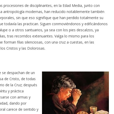
as procesiones de disciplinantes, en la Edad Media, junto con
de la antropología modernas, han reducido notablemente también
corporales, sin que eso signifique que han perdido totalmente su
que todavía las practican. Siguen conmoviéndonos y edificándonos
lupe o a otros santuarios, ya sea con los pies descalzos, ya
ias, tras recorridos extenuantes. Valga lo mismo para los
forman filas silenciosas, con una cruz a cuestas, en las
os Cristos y las Dolorosas.
ue se despachan de un
a de Cristo, de todas
rio de la Cruz; después
íritu y práctica
 pasarse con armas y
nidad, dando por
oral carece de sentido y