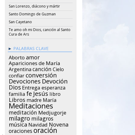
San Lorenzo, diácono y mártir
Santo Domingo de Guzman
San Cayetano
Te amo oh mi Dios, canción al Santo
Cura de Ars
PALABRAS CLAVE
amor
Aborto
Apariciones de María
canción
Argentina
Cielo
conversión
confiar
Devociones
Devoción
Dios
Entrega
esperanza
Jesús
fe
libro
familia
Libros
María
madre
Meditaciones
meditación
Medjugorje
milagro
milagros
música
Novena
Navidad
oración
oraciones