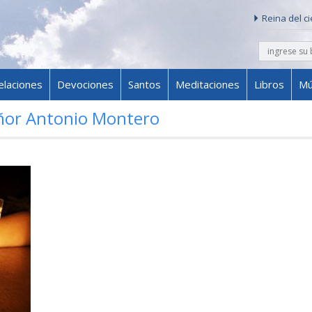
Reina del c
buscar
Skip to content
elaciones
Devociones
Santos
Meditaciones
Libros
Mú
or Antonio Montero