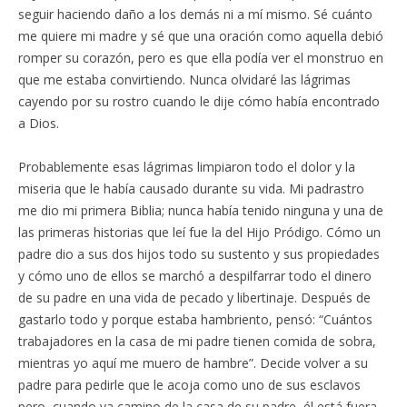
seguir haciendo daño a los demás ni a mí mismo. Sé cuánto
me quiere mi madre y sé que una oración como aquella debió
romper su corazón, pero es que ella podía ver el monstruo en
que me estaba convirtiendo. Nunca olvidaré las lágrimas
cayendo por su rostro cuando le dije cómo había encontrado
a Dios.
Probablemente esas lágrimas limpiaron todo el dolor y la
miseria que le había causado durante su vida. Mi padrastro
me dio mi primera Biblia; nunca había tenido ninguna y una de
las primeras historias que leí fue la del Hijo Pródigo. Cómo un
padre dio a sus dos hijos todo su sustento y sus propiedades
y cómo uno de ellos se marchó a despilfarrar todo el dinero
de su padre en una vida de pecado y libertinaje. Después de
gastarlo todo y porque estaba hambriento, pensó: “Cuántos
trabajadores en la casa de mi padre tienen comida de sobra,
mientras yo aquí me muero de hambre”. Decide volver a su
padre para pedirle que le acoja como uno de sus esclavos
pero, cuando va camino de la casa de su padre, él está fuera