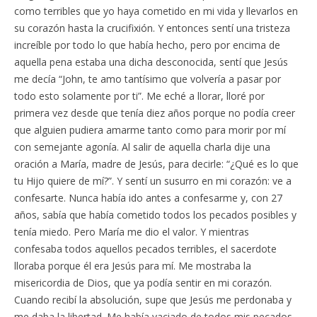
como terribles que yo haya cometido en mi vida y llevarlos en
su corazón hasta la crucifixión. Y entonces sentí una tristeza
increíble por todo lo que había hecho, pero por encima de
aquella pena estaba una dicha desconocida, sentí que Jesús
me decía “John, te amo tantísimo que volvería a pasar por
todo esto solamente por ti”. Me eché a llorar, lloré por
primera vez desde que tenía diez años porque no podía creer
que alguien pudiera amarme tanto como para morir por mí
con semejante agonía. Al salir de aquella charla dije una
oración a María, madre de Jesús, para decirle: “¿Qué es lo que
tu Hijo quiere de mí?”. Y sentí un susurro en mi corazón: ve a
confesarte. Nunca había ido antes a confesarme y, con 27
años, sabía que había cometido todos los pecados posibles y
tenía miedo. Pero María me dio el valor. Y mientras
confesaba todos aquellos pecados terribles, el sacerdote
lloraba porque él era Jesús para mí. Me mostraba la
misericordia de Dios, que ya podía sentir en mi corazón.
Cuando recibí la absolución, supe que Jesús me perdonaba y
me daba la libertad. Me había vaciado de todos mis pecados