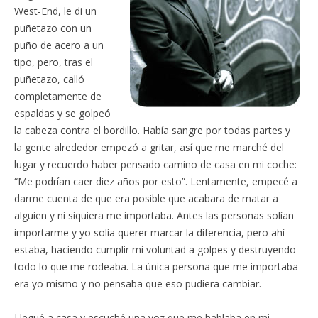
West-End, le di un
puñetazo con un
puño de acero a un
tipo, pero, tras el
puñetazo, calló
completamente de
espaldas y se golpeó
la cabeza contra el bordillo. Había sangre por todas partes y
la gente alrededor empezó a gritar, así que me marché del
lugar y recuerdo haber pensado camino de casa en mi coche:
“Me podrían caer diez años por esto”. Lentamente, empecé a
darme cuenta de que era posible que acabara de matar a
alguien y ni siquiera me importaba. Antes las personas solían
importarme y yo solía querer marcar la diferencia, pero ahí
estaba, haciendo cumplir mi voluntad a golpes y destruyendo
todo lo que me rodeaba. La única persona que me importaba
era yo mismo y no pensaba que eso pudiera cambiar.
Llegué a casa y escuché una voz que me hablaba en mi