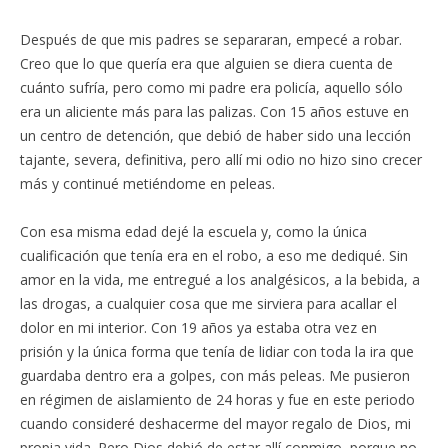
Después de que mis padres se separaran, empecé a robar.
Creo que lo que quería era que alguien se diera cuenta de
cuánto sufría, pero como mi padre era policía, aquello sólo
era un aliciente más para las palizas. Con 15 años estuve en
un centro de detención, que debió de haber sido una lección
tajante, severa, definitiva, pero allí mi odio no hizo sino crecer
más y continué metiéndome en peleas.
Con esa misma edad dejé la escuela y, como la única
cualificación que tenía era en el robo, a eso me dediqué. Sin
amor en la vida, me entregué a los analgésicos, a la bebida, a
las drogas, a cualquier cosa que me sirviera para acallar el
dolor en mi interior. Con 19 años ya estaba otra vez en
prisión y la única forma que tenía de lidiar con toda la ira que
guardaba dentro era a golpes, con más peleas. Me pusieron
en régimen de aislamiento de 24 horas y fue en este periodo
cuando consideré deshacerme del mayor regalo de Dios, mi
propia vida. Pero Dios debió de estar allí conmigo, porque no