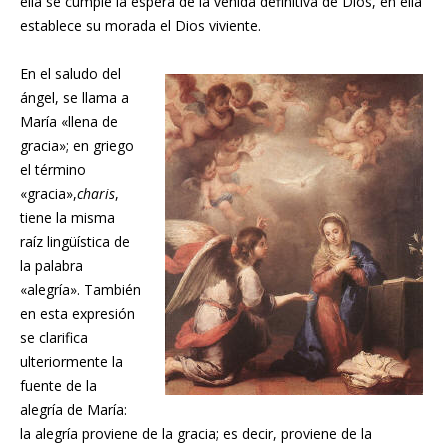
ella se cumple la espera de la venida definitiva de Dios, en ella
establece su morada el Dios viviente.
En el saludo del
ángel, se llama a
María «llena de
gracia»; en griego
el término
«gracia»,
charis
,
tiene la misma
raíz lingüística de
la palabra
«alegría». También
en esta expresión
se clarifica
ulteriormente la
fuente de la
alegría de María:
la alegría proviene de la gracia; es decir, proviene de la