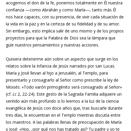
acogemos el don de la fe, ponemos totalmente en Él nuestra
confianza —como Abrahán y como María—, tanto más Él
nos hace capaces, con su presencia, de vivir cada situación de
la vida en la paz y en la certeza de su fidelidad y de su amor.
Sin embargo, esto implica salir de uno mismo y de los propios
proyectos para que la Palabra de Dios sea la lámpara que
guíe nuestros pensamientos y nuestras acciones.
Quisiera detenerme aún sobre un aspecto que surge en los
relatos sobre la Infancia de Jesús narrados por san Lucas.
María y José llevan al hijo a Jerusalén, al Templo, para
presentarlo y consagrarlo al Señor como prescribe la ley de
Moisés: «Todo varón primogénito será consagrado al Señor»
(cf.
Lc
2, 22-24). Este gesto de la Sagrada Familia adquiere un
sentido aún más profundo si lo leemos a la luz de la ciencia
evangélica de Jesús con doce años que, tras buscarle durante
tres días, le encuentran en el Templo mientras discutía entre
los maestros. A las palabras llenas de preocupación de María
y José: «Hijo, ¿por qué nos has tratado así? Tu padre y yo te