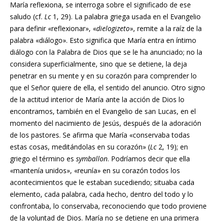
María reflexiona, se interroga sobre el significado de ese
saludo (cf.
Lc
1, 29). La palabra griega usada en el Evangelio
para definir «reflexionar», «
dielogizeto
», remite a la raíz de la
palabra «diálogo». Esto significa que María entra en íntimo
diálogo con la Palabra de Dios que se le ha anunciado; no la
considera superficialmente, sino que se detiene, la deja
penetrar en su mente y en su corazón para comprender lo
que el Señor quiere de ella, el sentido del anuncio. Otro signo
de la actitud interior de María ante la acción de Dios lo
encontramos, también en el Evangelio de san Lucas, en el
momento del nacimiento de Jesús, después de la adoración
de los pastores. Se afirma que María «conservaba todas
estas cosas, meditándolas en su corazón» (
Lc
2, 19); en
griego el término es
symballon
. Podríamos decir que ella
«mantenía unidos», «reunía» en su corazón todos los
acontecimientos que le estaban sucediendo; situaba cada
elemento, cada palabra, cada hecho, dentro del todo y lo
confrontaba, lo conservaba, reconociendo que todo proviene
de la voluntad de Dios. María no se detiene en una primera