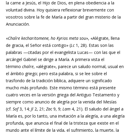
la carne a Jesús, el Hijo de Dios, en plena obediencia a la
voluntad divina. Hoy quisiera reflexionar brevemente con
vosotros sobre la fe de María a partir del gran misterio de la
Anunciación.
«
Chaîre kecharitomene, ho Kyrios meta sou
», «Alégrate, llena
de gracia, el Señor está contigo» (
Lc
1, 28). Estas son las
palabras —citadas por el evangelista Lucas— con las que el
arcángel Gabriel se dirige a María. A primera vista el
término
chaîre
, «alégrate», parece un saludo normal, usual en
el ámbito griego; pero esta palabra, si se lee sobre el
trasfondo de la tradición bíblica, adquiere un significado
mucho más profundo. Este mismo término está presente
cuatro veces en la versión griega del Antiguo Testamento y
siempre como anuncio de alegría por la venida del Mesías
(cf.
Sof
3, 14;
Jl
2, 21;
Zac
9, 9;
Lam
4, 21). El saludo del ángel a
María es, por lo tanto, una invitación a la alegría, a una alegría
profunda, que anuncia el final de la tristeza que existe en el
mundo ante el límite de la vida, el sufrimiento, la muerte, la