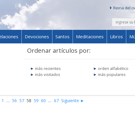
Reina del c
buscar
Skip to content
elaciones
Devociones
Santos
Meditaciones
Libros
Mú
Ordenar artículos por:
más recientes
orden alfabético
más visitados
más populares
1
…
56
57
58
59
60
…
67
Siguiente ►