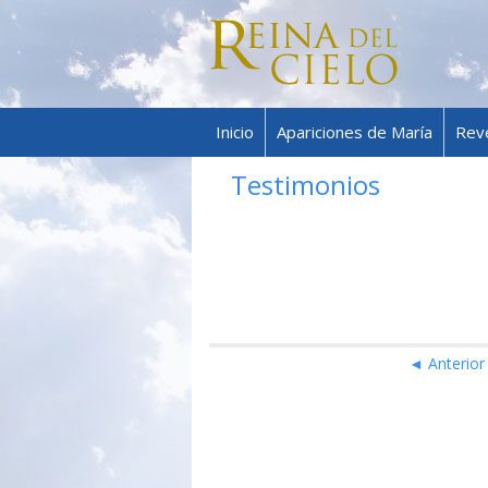
Inicio
Apariciones de María
Rev
Testimonios
◄ Anterior