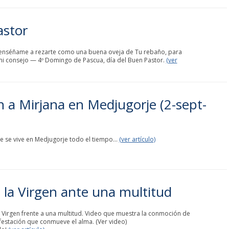
astor
, enséñame a rezarte como una buena oveja de Tu rebaño, para
mi consejo — 4º Domingo de Pascua, día del Buen Pastor.
(ver
ón a Mirjana en Medjugorje (2-sept-
e se vive en Medjugorje todo el tiempo...
(ver artículo)
e la Virgen ante una multitud
a Virgen frente a una multitud. Video que muestra la conmoción de
festación que conmueve el alma. (Ver video)