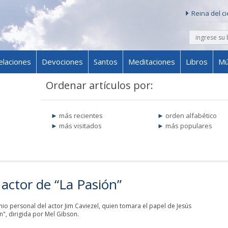
Reina del c
buscar
Skip to content
elaciones
Devociones
Santos
Meditaciones
Libros
Mú
Ordenar artículos por:
más recientes
orden alfabético
más visitados
más populares
 actor de “La Pasión”
nio personal del actor Jim Caviezel, quien tomara el papel de Jesús
ón", dirigida por Mel Gibson.