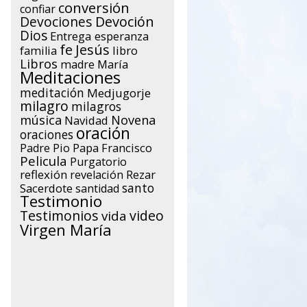
conversión
confiar
Devociones
Devoción
Dios
Entrega
esperanza
Jesús
fe
libro
familia
Libros
María
madre
Meditaciones
meditación
Medjugorje
milagro
milagros
música
Novena
Navidad
oración
oraciones
Papa Francisco
Padre Pio
Pelicula
Purgatorio
reflexión
Rezar
revelación
santo
Sacerdote
santidad
Testimonio
Testimonios
video
vida
Virgen María