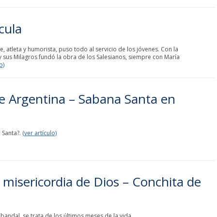
cula
 atleta y humorista, puso todo al servicio de los jóvenes. Con la
y sus Milagros fundó la obra de los Salesianos, siempre con María
o)
e Argentina – Sabana Santa en
 Santa?.
(ver artículo)
 misericordia de Dios – Conchita de
andal, se trata de los últimos meses de la vida