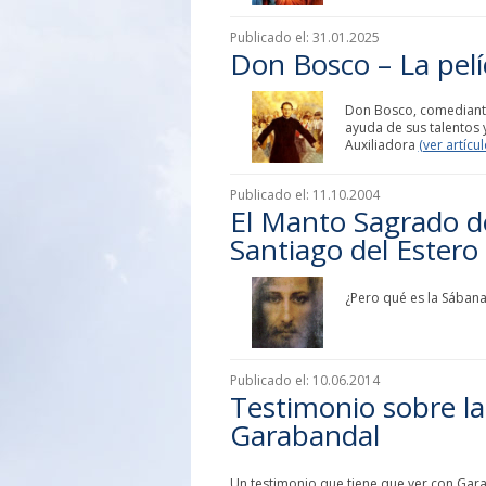
Publicado el:
31.01.2025
Don Bosco – La pelí
Don Bosco, comediante,
ayuda de sus talentos 
Auxiliadora
(ver artícul
Publicado el:
11.10.2004
El Manto Sagrado d
Santiago del Estero
¿Pero qué es la Sábana
Publicado el:
10.06.2014
Testimonio sobre la
Garabandal
Un testimonio que tiene que ver con Garab