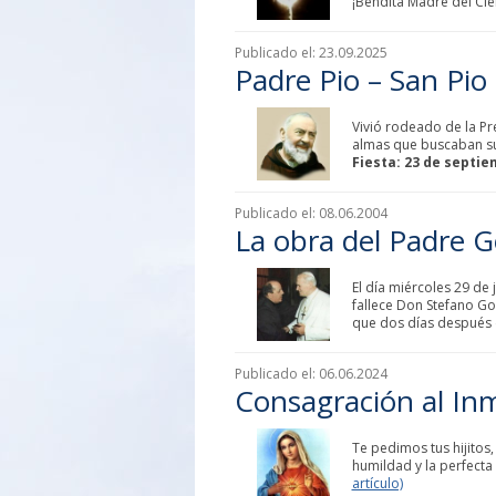
¡Bendita Madre del Cie
Publicado el:
23.09.2025
Padre Pio – San Pio 
Vivió rodeado de la Pr
almas que buscaban su 
Fiesta: 23 de septi
Publicado el:
08.06.2004
La obra del Padre G
El día miércoles 29 de 
fallece Don Stefano Go
que dos días después 
Publicado el:
06.06.2024
Consagración al In
Te pedimos tus hijitos,
humildad y la perfecta
artículo)