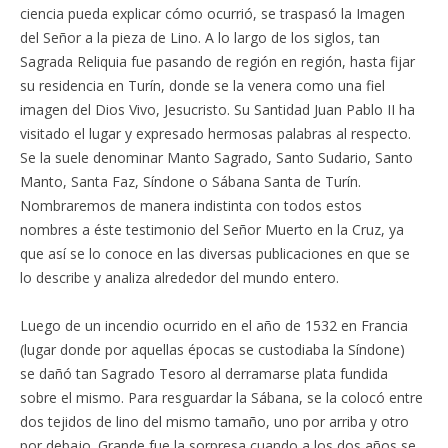
ciencia pueda explicar cómo ocurrió, se traspasó la Imagen
del Señor a la pieza de Lino. A lo largo de los siglos, tan
Sagrada Reliquia fue pasando de región en región, hasta fijar
su residencia en Turín, donde se la venera como una fiel
imagen del Dios Vivo, Jesucristo. Su Santidad Juan Pablo II ha
visitado el lugar y expresado hermosas palabras al respecto.
Se la suele denominar Manto Sagrado, Santo Sudario, Santo
Manto, Santa Faz, Síndone o Sábana Santa de Turín.
Nombraremos de manera indistinta con todos estos
nombres a éste testimonio del Señor Muerto en la Cruz, ya
que así se lo conoce en las diversas publicaciones en que se
lo describe y analiza alrededor del mundo entero.
Luego de un incendio ocurrido en el año de 1532 en Francia
(lugar donde por aquellas épocas se custodiaba la Síndone)
se dañó tan Sagrado Tesoro al derramarse plata fundida
sobre el mismo. Para resguardar la Sábana, se la colocó entre
dos tejidos de lino del mismo tamaño, uno por arriba y otro
por debajo. Grande fue la sorpresa cuando a los dos años se