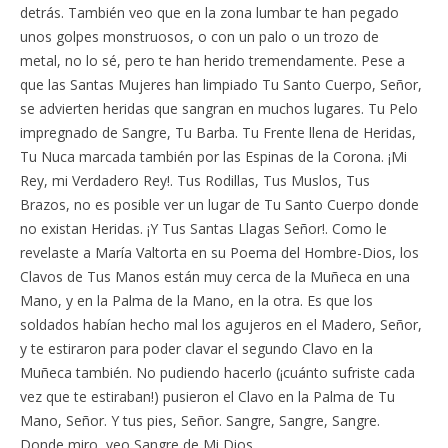
detrás. También veo que en la zona lumbar te han pegado
unos golpes monstruosos, o con un palo o un trozo de
metal, no lo sé, pero te han herido tremendamente. Pese a
que las Santas Mujeres han limpiado Tu Santo Cuerpo, Señor,
se advierten heridas que sangran en muchos lugares. Tu Pelo
impregnado de Sangre, Tu Barba. Tu Frente llena de Heridas,
Tu Nuca marcada también por las Espinas de la Corona. ¡Mi
Rey, mi Verdadero Rey!. Tus Rodillas, Tus Muslos, Tus
Brazos, no es posible ver un lugar de Tu Santo Cuerpo donde
no existan Heridas. ¡Y Tus Santas Llagas Señor!. Como le
revelaste a María Valtorta en su Poema del Hombre-Dios, los
Clavos de Tus Manos están muy cerca de la Muñeca en una
Mano, y en la Palma de la Mano, en la otra. Es que los
soldados habían hecho mal los agujeros en el Madero, Señor,
y te estiraron para poder clavar el segundo Clavo en la
Muñeca también. No pudiendo hacerlo (¡cuánto sufriste cada
vez que te estiraban!) pusieron el Clavo en la Palma de Tu
Mano, Señor. Y tus pies, Señor. Sangre, Sangre, Sangre.
Donde miro, veo Sangre de Mi Dios.