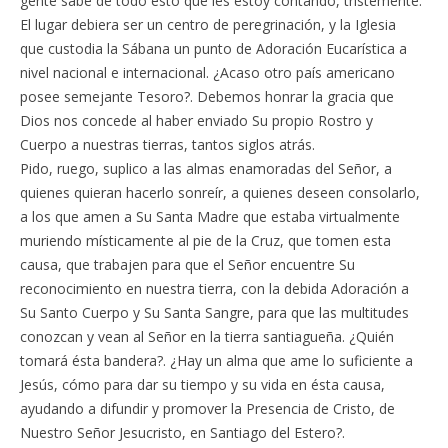
gente sabe de todo esto que les estoy contando, tristemente.
El lugar debiera ser un centro de peregrinación, y la Iglesia
que custodia la Sábana un punto de Adoración Eucarística a
nivel nacional e internacional. ¿Acaso otro país americano
posee semejante Tesoro?. Debemos honrar la gracia que
Dios nos concede al haber enviado Su propio Rostro y
Cuerpo a nuestras tierras, tantos siglos atrás.
Pido, ruego, suplico a las almas enamoradas del Señor, a
quienes quieran hacerlo sonreír, a quienes deseen consolarlo,
a los que amen a Su Santa Madre que estaba virtualmente
muriendo místicamente al pie de la Cruz, que tomen esta
causa, que trabajen para que el Señor encuentre Su
reconocimiento en nuestra tierra, con la debida Adoración a
Su Santo Cuerpo y Su Santa Sangre, para que las multitudes
conozcan y vean al Señor en la tierra santiagueña. ¿Quién
tomará ésta bandera?. ¿Hay un alma que ame lo suficiente a
Jesús, cómo para dar su tiempo y su vida en ésta causa,
ayudando a difundir y promover la Presencia de Cristo, de
Nuestro Señor Jesucristo, en Santiago del Estero?.